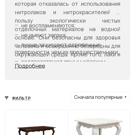
которая отказалась от использования
нитролаков и нитрокрасителей в
пользу экологически чистых
не воспламеняются;
отделочных материалов на водной
не имеют запаха;
основе. Они безопасны для здоровья
лучше защищают деревянные
человека и совершенно безвредны для
поверхности, чем их предшественники;
окружающей среды. Кроме того, лаки и
соответствуют самым жёстким
эмульсии на водной основе:
Подробнее
европейским экологическим
требованиям.
Сначала популярные
ФИЛЬТР