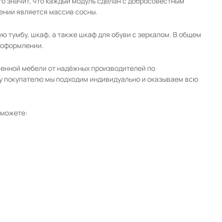
о значит, что каждый модуль сделан с добросовестным
ении является массив сосны.
ю тумбу, шкаф, а также шкаф для обуви с зеркалом. В общем
 оформлении.
венной мебели от надёжных производителей по
му покупателю мы подходим индивидуально и оказываем всю
 можете: