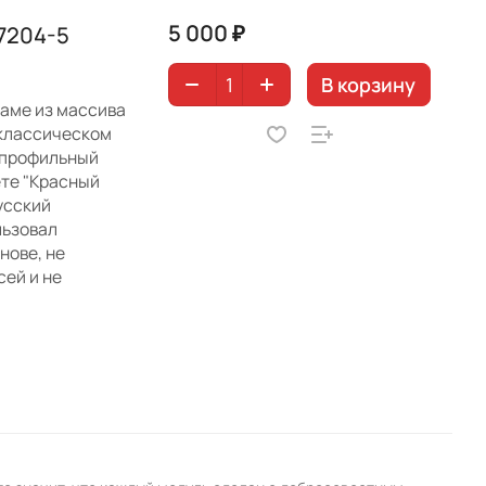
5 000 ₽
7204-5
В корзину
раме из массива
 классическом
 профильный
ете "Красный
усский
льзовал
нове, не
ей и не