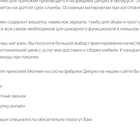
хен для прихожей производится на фабрике Диприз в Беларуси. Эт
четом на долгий срок службы. Основным материалом при изготовл
ен содержит вешалку, навесное зеркало, тумбу для обуви и просту
ся все самое необходимое для шикарного функционала в изящном
наш магазин, Вы получите большой выбор гарантированно качест
оптимальной цене с услугами доставки и сборки мебели. К каждо
мощь при покупке.
для прихожей Мюнхен из сосны фабрики Диприз на нашем сайте Вы
м
атный звонок
упку онлайн
аши специалисты обязательно помогут Вам.