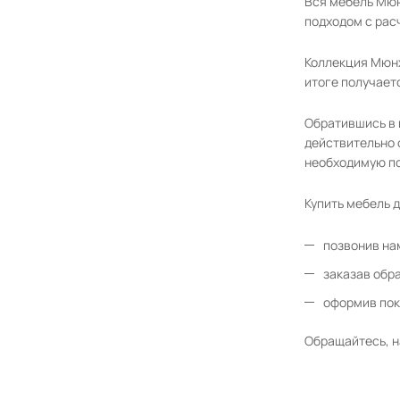
Вся мебель Мюн
подходом с рас
Коллекция Мюнх
итоге получает
Обратившись в 
действительно 
необходимую по
Купить мебель 
позвонив на
заказав обр
оформив пок
Обращайтесь, н