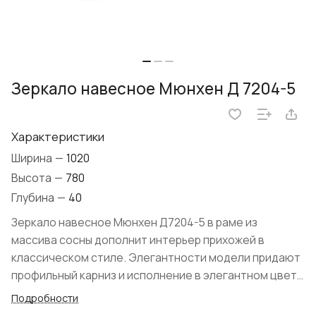
Зеркало навесное Мюнхен Д 7204-5
Характеристики
Ширина
—
1020
Высота
—
780
Глубина
—
40
Зеркало навесное Мюнхен Д7204-5 в раме из
массива сосны дополнит интерьер прихожей в
классическом стиле. Элегантности модели придают
профильный карниз и исполнение в элегантном цвете
"Красный бейц". При покрытии древесины
Подробности
белорусский производитель мебели "Диприз"