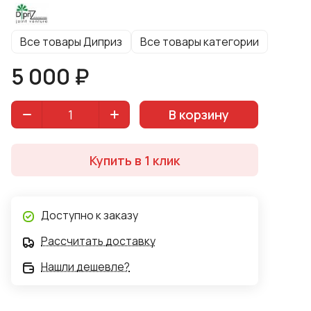
использовал экологически чистый лак на водной
основе, не содержащий в составе вредных примесей
Все товары Диприз
Все товары категории
и не имеющий запаха.
5 000 ₽
В корзину
Купить в 1 клик
Доступно к заказу
Рассчитать доставку
Нашли дешевле?