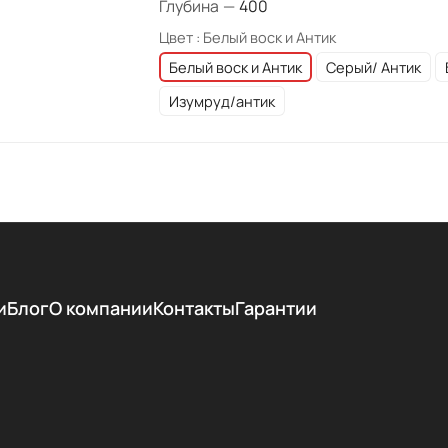
Глубина
—
400
Цвет :
Белый воск и Антик
Белый воск и Антик
Серый/ Антик
Изумруд/антик
и
Блог
О компании
Контакты
Гарантии