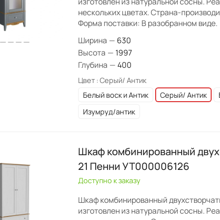
изготовлен из натуральной сосны. Ре
нескольких цветах. Страна-производи
Форма поставки: В разобранном виде.
Ширина
—
630
Высота
—
1997
Глубина
—
400
Цвет :
Серый/ Антик
Белый воск и Антик
Серый/ Антик
Изумруд/антик
Шкаф комбинированный двух
21 Пенни УТ000006126
Доступно к заказу
Шкаф комбинированный двухстворчат
изготовлен из натуральной сосны. Ре