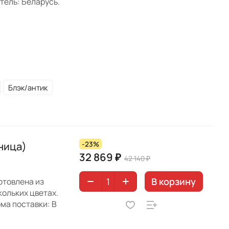
тель: Беларусь.
Блэк/антик
ница)
-23%
32 869 ₽
42 140 ₽
В корзину
отовлена из
кольких цветах.
ма поставки: В