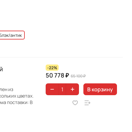
Блэк/антик
й
-22%
50 778 ₽
65 100 ₽
В корзину
лен из
кольких цветах.
ма поставки: В