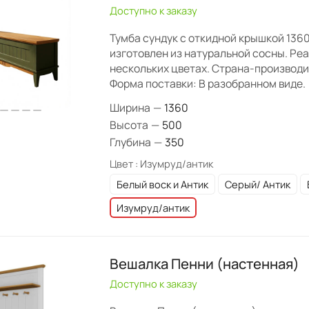
Доступно к заказу
Тумба сундук с откидной крышкой 13
изготовлен из натуральной сосны. Ре
нескольких цветах. Страна-производи
Форма поставки: В разобранном виде.
Ширина
—
1360
Высота
—
500
Глубина
—
350
Цвет :
Изумруд/антик
Белый воск и Антик
Серый/ Антик
Изумруд/антик
Вешалка Пенни (настенная)
Доступно к заказу