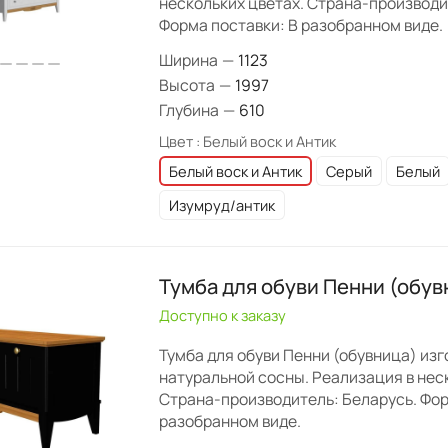
нескольких цветах. Страна-производи
Форма поставки: В разобранном виде.
Ширина
—
1123
Высота
—
1997
Глубина
—
610
Цвет :
Белый воск и Антик
Белый воск и Антик
Серый
Белый
Изумруд/антик
Тумба для обуви Пенни (обув
Доступно к заказу
Тумба для обуви Пенни (обувница) изг
натуральной сосны. Реализация в нес
Страна-производитель: Беларусь. Фор
разобранном виде.