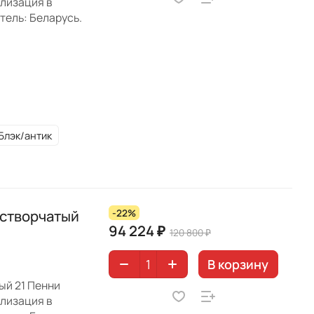
ализация в
тель: Беларусь.
Блэк/антик
створчатый
-22%
94 224 ₽
120 800 ₽
В корзину
ый 21 Пенни
ализация в