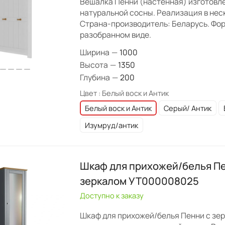
Вешалка Пенни (настенная) изготовле
натуральной сосны. Реализация в нес
Страна-производитель: Беларусь. Фор
разобранном виде.
Ширина
—
1000
Высота
—
1350
Глубина
—
200
Цвет :
Белый воск и Антик
Белый воск и Антик
Серый/ Антик
Изумруд/антик
Шкаф для прихожей/белья Пе
зеркалом УТ000008025
Доступно к заказу
Шкаф для прихожей/белья Пенни с зе