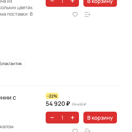
В корзину
на из
кольких цветах.
ма поставки: В
Блэк/антик
нни с
-22%
54 920 ₽
70 410 ₽
В корзину
ркалом