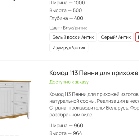
Ширина
—
1000
Высота
—
500
Глубина
—
400
Цвет :
Блэк/антик
Белый воск и Антик
Серый/ Антик
Изумруд/антик
Комод 113 Пенни для прихоже
Доступно к заказу
Комод 113 Пенни для прихожей изготов
натуральной сосны. Реализация в нес
Страна-производитель: Беларусь. Фор
разобранном виде.
Ширина
—
960
Высота
—
964