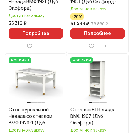
Невада ВМФ 1921 (Дуб
1903 (Дуб Оксфорд)
Оксфорд)
Доступно к заказу
Доступно к заказу
-20%
55 316 ₽
61 488 ₽
76 860 ₽
Подробнее
Подробнее
НОВИНКИ
НОВИНКИ
Стол журнальный
Стеллаж B1 Невада
Невада со стеклом
ВМФ 1907 (Дуб
ВМФ 1920-1 (Дуб
Оксфорд)
Оксфорд)
Доступно к заказу
Доступно к заказу