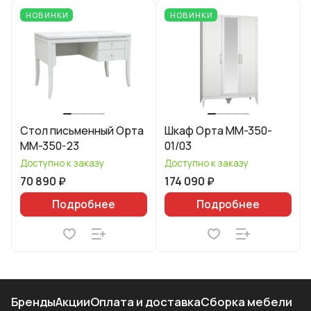
НОВИНКИ
НОВИНКИ
Стол письменный Орта
Шкаф Орта ММ-350-
ММ-350-23
01/03
Доступно к заказу
Доступно к заказу
70 890 ₽
174 090 ₽
Подробнее
Подробнее
Бренды
Акции
Оплата и доставка
Сборка мебели