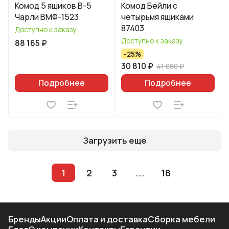
Комод 5 ящиков В-5
Комод Бейли с
Чарли ВМФ-1523
четырьмя ящиками
87403
Доступно к заказу
Доступно к заказу
88 165 ₽
-25%
30 810 ₽
41 080 ₽
Подробнее
Подробнее
Загрузить еще
1
2
3
...
18
Бренды
Акции
Оплата и доставка
Сборка мебели