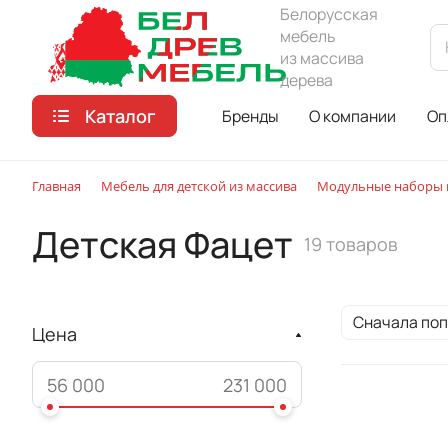
Белорусская
мебель
из массива
дерева
Каталог
Бренды
О компании
Оп
Главная
Мебель для детской из массива
Модульные наборы м
Детская Фацет
19 товаров
Сначала по
Цена