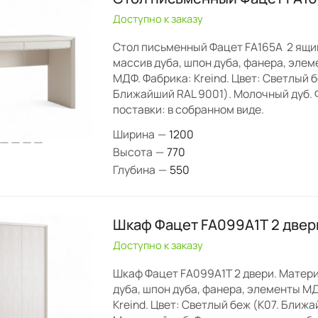
Доступно к заказу
Стол письменный Фацет FA165А 2 ящик
массив дуба, шпон дуба, фанера, эле
МДФ. Фабрика: Kreind. Цвет: Светлый б
Ближайший RAL 9001). Молочный дуб.
поставки: в собранном виде.
Ширина
—
1200
Высота
—
770
Глубина
—
550
Шкаф Фацет FA099А1T 2 двер
Доступно к заказу
Шкаф Фацет FA099А1T 2 двери. Матери
дуба, шпон дуба, фанера, элементы М
Kreind. Цвет: Светлый беж (K07. Ближа