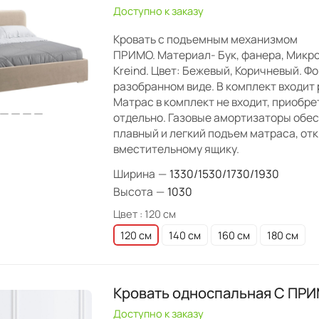
Доступно к заказу
Кровать с подъемным механизмом
ПРИМО. Материал- Бук, фанера, Микр
Kreind. Цвет: Бежевый, Коричневый. Фо
разобранном виде. В комплект входит 
Матрас в комплект не входит, приобр
отдельно. Газовые амортизаторы обе
плавный и легкий подъем матраса, отк
вместительному ящику.
Ширина
—
1330/1530/1730/1930
Высота
—
1030
Цвет :
120 см
120 см
140 см
160 см
180 см
Кровать односпальная C ПР
Доступно к заказу