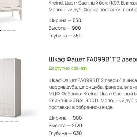
Kreind. Цвет: Светлый беж (K07. Ближа
Молочный дуб. Форма поставки: в соб
Ширина
—
530
Высота
—
900
Глубина
—
380
Шкаф Фацет FA099B1T 2 двер
Доступно к заказу
Шкаф Фацет FA099B1T 2 двери 4 ящика
массив дуба, шпон дуба, фанера, эле
МДФ. Фабрика: Kreind. Цвет: Светлый б
Ближайший RAL 9001). Молочный дуб.
поставки: в собранном виде.
Ширина
—
900
Высота
—
2120
Глубина
—
630