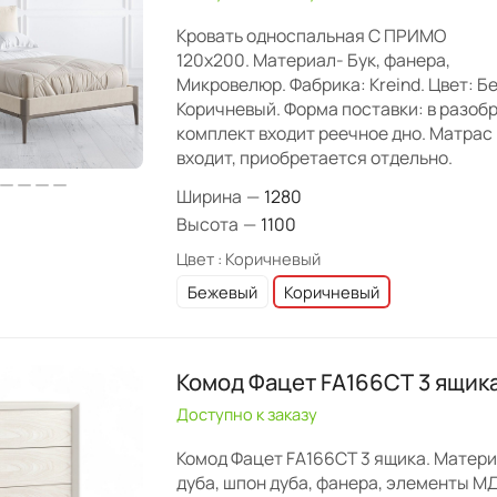
Кровать односпальная C ПРИМО
120х200. Материал- Бук, фанера,
Микровелюр. Фабрика: Kreind. Цвет: Б
Коричневый. Форма поставки: в разобр
комплект входит реечное дно. Матрас 
входит, приобретается отдельно.
Ширина
—
1280
Высота
—
1100
Цвет :
Коричневый
Бежевый
Коричневый
Комод Фацет FA166CT 3 ящик
Доступно к заказу
Комод Фацет FA166CT 3 ящика. Матери
дуба, шпон дуба, фанера, элементы М