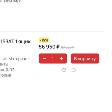
ранном виде.
153AT 1 ящик
-15%
56 950 ₽
67 000 ₽
В корзину
щик. Материал -
менты
еж (K07.
 Форма