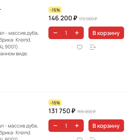
T
-15%
146 200 ₽
172 000 ₽
В корзину
л - массив дуба,
рика: Kreind.
L 9001).
ранном виде.
-15%
131 750 ₽
155 000 ₽
В корзину
л - массив дуба,
рика: Kreind.
L 9001).