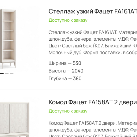
Стеллаж узкий Фацет FA161А
Доступно к заказу
Стеллаж узкий Фацет FA161АT. Материа
шпон дуба, фанера, элементы МДФ. Фаб
Цвет: Светлый беж (K07. Ближайший RA
Молочный дуб. Форма поставки: в соб
Ширина
—
530
Высота
—
2040
Глубина
—
380
Комод Фацет FA158АT 2 двери
Доступно к заказу
Комод Фацет FA158АT 2 двери. Материа
шпон дуба, фанера, элементы МДФ. Фаб
Цвет: Светлый беж (K07. Ближайший RA