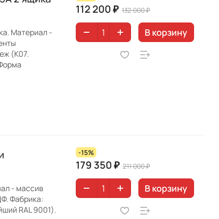
112 200 ₽
132 000 ₽
В корзину
а. Материал -
менты
еж (K07.
 Форма
и
-15%
179 350 ₽
211 000 ₽
В корзину
ал - массив
ДФ. Фабрика:
йший RAL 9001).