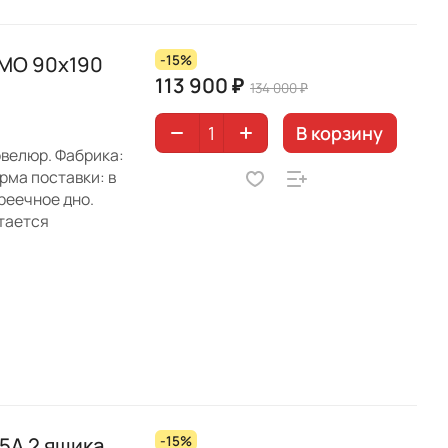
ИМО 90х190
-15%
113 900 ₽
134 000 ₽
В корзину
овелюр. Фабрика:
рма поставки: в
реечное дно.
етается
Стол письменный Фацет FA165А 2 ящика
-15%