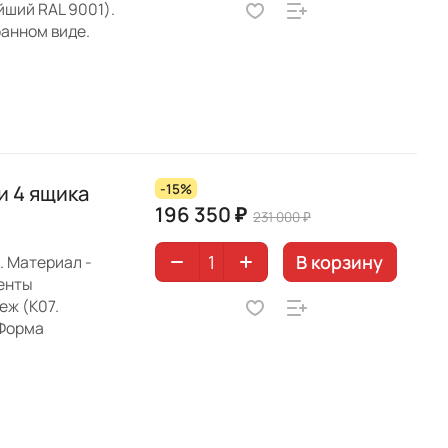
йший RAL 9001).
ранном виде.
и 4 ящика
-15%
196 350 ₽
231 000 ₽
В корзину
. Материал -
менты
еж (K07.
 Форма