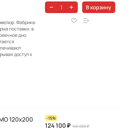
В корзину
овелюр. Фабрика:
рма поставки: в
реечное дно.
етается
спечивают
рывая доступ к
ИМО 120х200
-15%
124 100 ₽
146 000 ₽