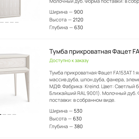
Молочный дуб. Форма поставки: в соб
Ширина
—
900
Высота
—
2120
Глубина
—
630
Тумба прикроватная Фацет FA
Доступно к заказу
Тумба прикроватная Фацет FA153AT 1 я
массив дуба, шпон дуба, фанера, эле
МДФ. Фабрика: Kreind. Цвет: Светлый б
Ближайший RAL 9001). Молочный дуб.
поставки: в собранном виде.
Ширина
—
530
Высота
—
630
Глубина
—
380