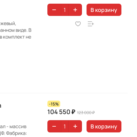
В корзину
ежевый,
анном виде. В
в комплект не
а
-15%
104 550 ₽
123 000 ₽
В корзину
ал - массив
ДФ. Фабрика: