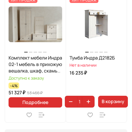
ХИТ ПРОДАЖ
ХИТ ПРОДАЖ
Комплект мебели Индра
Тумба Индра Д2182Б
02-1 мебель в прихожую
Нет в наличии
вешалка, шкаф, скамья,
16 235 ₽
обувница 21
Доступно к заказу
-4%
51 327 ₽
53 466 ₽
В корзину
Подробнее