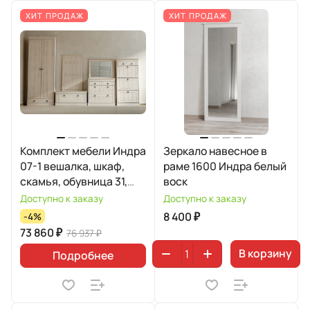
ХИТ ПРОДАЖ
ХИТ ПРОДАЖ
Комплект мебели Индра
Зеркало навесное в
07-1 вешалка, шкаф,
раме 1600 Индра белый
скамья, обувница 31,
воск
зеркало малое, комод
Доступно к заказу
Доступно к заказу
8 400 ₽
-4%
73 860 ₽
76 937 ₽
В корзину
Подробнее