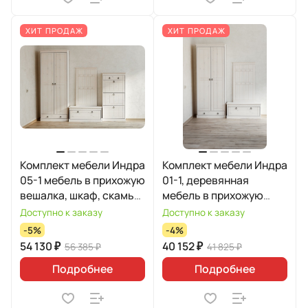
ХИТ ПРОДАЖ
ХИТ ПРОДАЖ
Комплект мебели Индра
Комплект мебели Индра
05-1 мебель в прихожую
01-1, деревянная
вешалка, шкаф, скамья,
мебель в прихожую
обувница 31
вешалка, шкаф, скамья
Доступно к заказу
Доступно к заказу
-5%
-4%
54 130 ₽
40 152 ₽
56 385 ₽
41 825 ₽
Подробнее
Подробнее