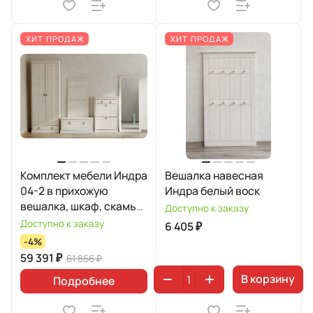
ХИТ ПРОДАЖ
ХИТ ПРОДАЖ
Комплект мебели Индра
Вешалка навесная
04-2 в прихожую
Индра белый воск
вешалка, шкаф, скамья,
Доступно к заказу
обувница 21, зеркало
Доступно к заказу
6 405 ₽
большое
-4%
59 391 ₽
61 866 ₽
В корзину
Подробнее