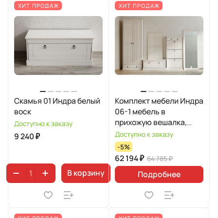
ХИТ ПРОДАЖ
ХИТ ПРОДАЖ
Скамья 01 Индра белый
Комплект мебели Индра
воск
06-1 мебель в
прихожую вешалка,
Доступно к заказу
шкаф, скамья, обувница
Доступно к заказу
9 240 ₽
31, зеркало большое
-5%
62 194 ₽
64 785 ₽
В корзину
Подробнее