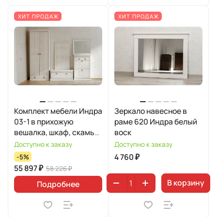
ХИТ ПРОДАЖ
ХИТ ПРОДАЖ
Комплект мебели Индра
Зеркало навесное в
03-1 в прихожую
раме 620 Индра белый
вешалка, шкаф, скамья,
воск
обувница 21, зеркало
Доступно к заказу
Доступно к заказу
малое
4 760 ₽
-5%
55 897 ₽
58 226 ₽
В корзину
Подробнее