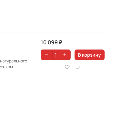
10 099 ₽
В корзину
 натурального
усском