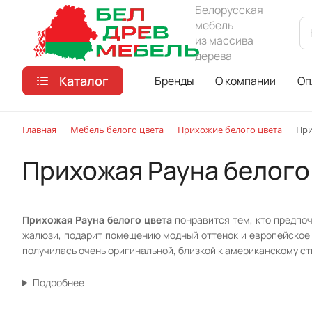
Белорусская
мебель
из массива
дерева
Каталог
Бренды
О компании
Оп
Главная
Мебель белого цвета
Прихожие белого цвета
При
Прихожая Рауна белого
Прихожая Рауна белого цвета
понравится тем, кто предпо
жалюзи, подарит помещению модный оттенок и европейское з
получилась очень оригинальной, близкой к американскому с
Подробнее