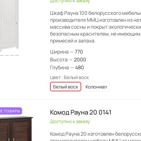
Доступно к заказу
Шкаф Рауна 100 белорусского мебель
производителя ММЦ изготовлен из на
массива сосны и покрыт экологически
безопасным красителем, не имеющим
примесей и запаха.
Ширина
—
770
Высота
—
2000
Глубина
—
480
Цвет :
Белый воск
Белый воск
Колониал
Комод Рауна 20 0141
Е ТОВАРЫ
Доступно к заказу
Комод Рауна 20 изготовлен белорусс
производителем мебели ММЦ из масси