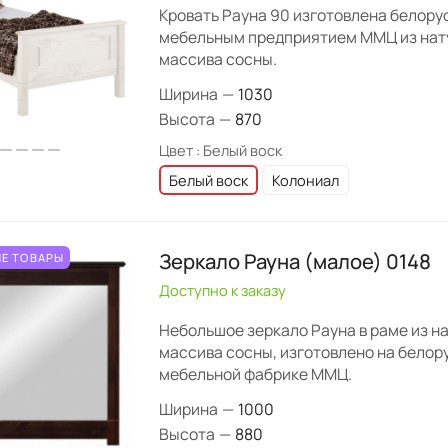
Кровать Рауна 90 изготовлена белору
мебельным предприятием ММЦ из нат
массива сосны.
Ширина
—
1030
Высота
—
870
Цвет :
Белый воск
Белый воск
Колониал
Зеркало Рауна (малое) 0148
Е ТОВАРЫ
Доступно к заказу
Небольшое зеркало Рауна в раме из н
массива сосны, изготовлено на белор
мебельной фабрике ММЦ.
Ширина
—
1000
Высота
—
880