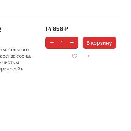
14 858 ₽
2
В корзину
го мебельного
ассива сосны,
и чистым
примесей и