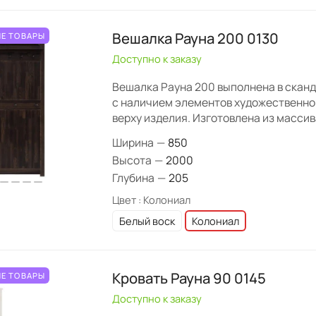
Вешалка Рауна 200 0130
Е ТОВАРЫ
Доступно к заказу
Вешалка Рауна 200 выполнена в скан
с наличием элементов художественно
верху изделия. Изготовлена из массив
Ширина
—
850
Высота
—
2000
Глубина
—
205
Цвет :
Колониал
Белый воск
Колониал
Кровать Рауна 90 0145
Е ТОВАРЫ
Доступно к заказу