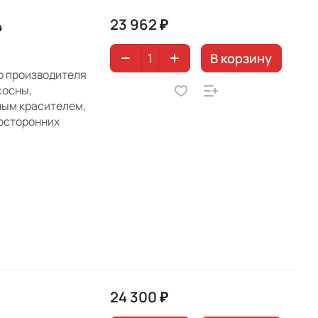
23 962 ₽
4
В корзину
го производителя
сосны,
ным красителем,
осторонних
24 300 ₽