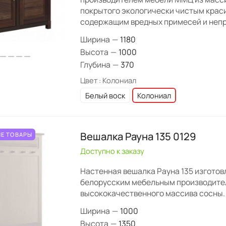
покрытого экологически чистым крас
содержащим вредных примесей и непр
Ширина
—
1180
Высота
—
1000
Глубина
—
370
Цвет :
Колониал
Белый воск
Колониал
Вешалка Рауна 135 0129
Е ТОВАРЫ
Доступно к заказу
Настенная вешалка Рауна 135 изготов
белорусским мебельным производите
высококачественного массива сосны.
Ширина
—
1000
Высота
—
1350