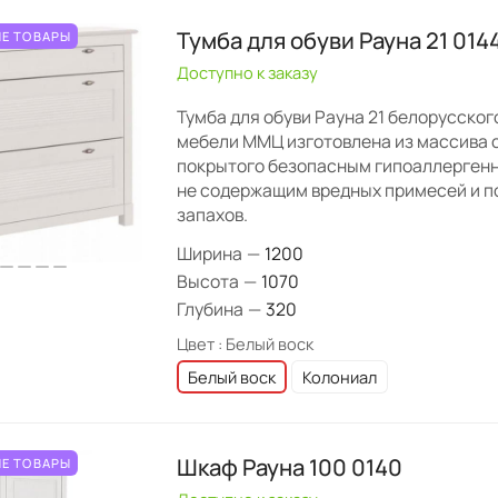
Тумба для обуви Рауна 21 014
Е ТОВАРЫ
Доступно к заказу
Тумба для обуви Рауна 21 белорусско
мебели ММЦ изготовлена из массива 
покрытого безопасным гипоаллерген
не содержащим вредных примесей и п
запахов.
Ширина
—
1200
Высота
—
1070
Глубина
—
320
Цвет :
Белый воск
Белый воск
Колониал
Шкаф Рауна 100 0140
Е ТОВАРЫ