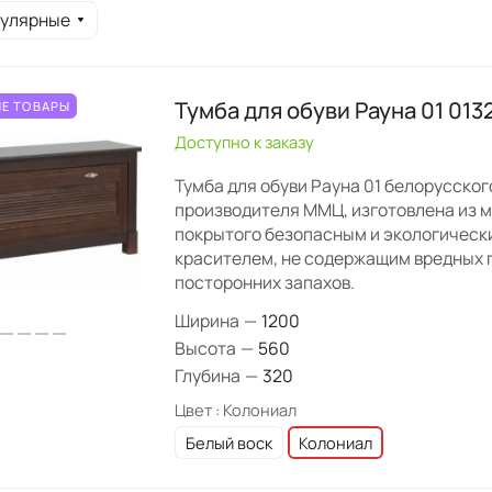
пулярные
Тумба для обуви Рауна 01 013
Е ТОВАРЫ
Доступно к заказу
Тумба для обуви Рауна 01 белорусско
производителя ММЦ, изготовлена из м
покрытого безопасным и экологическ
красителем, не содержащим вредных 
посторонних запахов.
Ширина
—
1200
Высота
—
560
Глубина
—
320
Цвет :
Колониал
Белый воск
Колониал