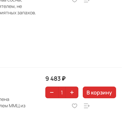
ителем, не
иятных запахов.
9 483 ₽
В корзину
лена
лем ММЦ из