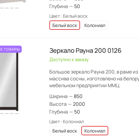
Глубина
—
50
Цвет :
Белый воск
Белый воск
Колониал
Зеркало Рауна 200 0126
Е ТОВАРЫ
Доступно к заказу
Большое зеркало Рауна 200, в раме из
массива сосны, изготовлено на белор
мебельном предприятии ММЦ.
Ширина
—
850
Высота
—
2000
Глубина
—
50
Цвет :
Колониал
Белый воск
Колониал