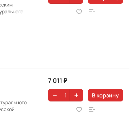
сским
урального
7 011 ₽
В корзину
атурального
усской