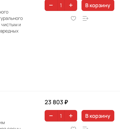
В корзину
ного
турального
 чистым и
 вредных
23 803 ₽
В корзину
ким
ва сосны,