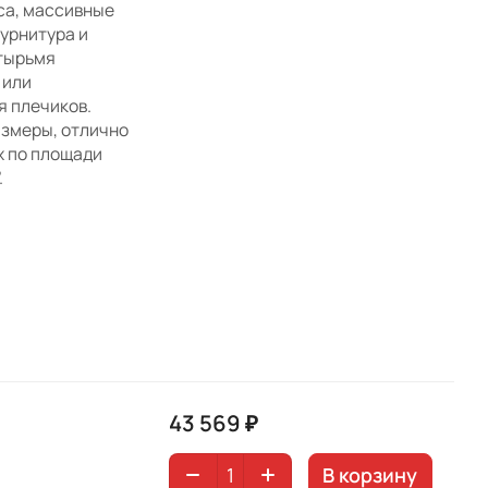
са, массивные
фурнитура и
тырьмя
 или
я плечиков.
змеры, отлично
х по площади
.
43 569 ₽
В корзину