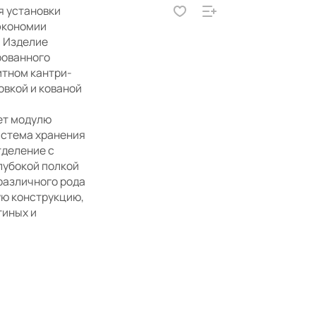
я установки
экономии
. Изделие
рованного
итном кантри-
овкой и кованой
ает модулю
истема хранения
тделение с
лубокой полкой
различного рода
ю конструкцию,
тиных и