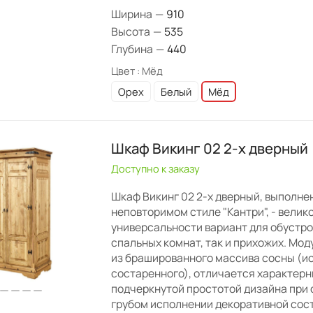
Ширина
—
910
Высота
—
535
Глубина
—
440
Цвет :
Мёд
Орех
Белый
Мёд
Шкаф Викинг 02 2-х дверный
Доступно к заказу
Шкаф Викинг 02 2-х дверный, выполне
неповторимом стиле "Кантри", - велик
универсальности вариант для обустро
спальных комнат, так и прихожих. Мод
из брашированного массива сосны (и
состаренного), отличается характерн
подчеркнутой простотой дизайна при
грубом исполнении декоративной сос