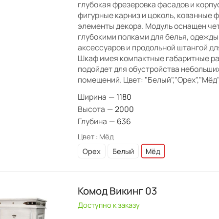
глубокая фрезеровка фасадов и корпу
фигурные карниз и цоколь, кованные 
элементы декора. Модуль оснащен че
глубокими полками для белья, одежды
аксессуаров и продольной штангой дл
Шкаф имея компактные габаритные ра
подойдет для обустройства небольши
помещений. Цвет: "Белый","Орех","Мёд"
Ширина
—
1180
Высота
—
2000
Глубина
—
636
Цвет :
Мёд
Орех
Белый
Мёд
Комод Викинг 03
Доступно к заказу