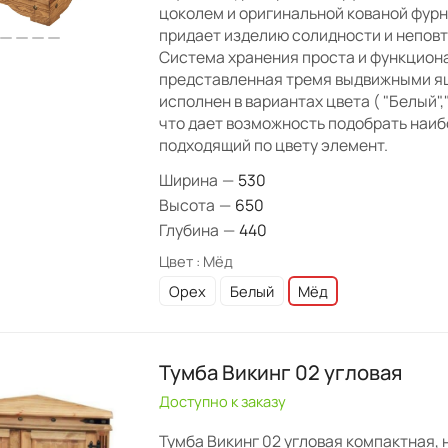
цоколем и оригинальной кованой фурн
придает изделию солидности и неповт
Система хранения проста и функцион
представленная тремя выдвижными я
исполнен в вариантах цвета ( "Белый","
что дает возможность подобрать наи
подходящий по цвету элемент.
Ширина
—
530
Высота
—
650
Глубина
—
440
Цвет :
Мёд
Орех
Белый
Мёд
Тумба Викинг 02 угловая
Доступно к заказу
Тумба Викинг 02 угловая компактная, 