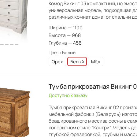
Комод Викинг 03 компактный, но вмес
универсальная модель, подходящая д
различных комнат дома: от спальни д
Ширина
—
1100
Высота
—
968
Глубина
—
456
Цвет :
Белый
Орех
Белый
Мёд
Тумба прикроватная Викинг 
Доступно к заказу
Тумба прикроватная Викинг 02 произв
мебельной фабрики (Беларусь) изгото
брашированного массива сосны в сам
колоритном стиле "Кантри". Модель д
глубокой фрезеровкой, грубым и мас