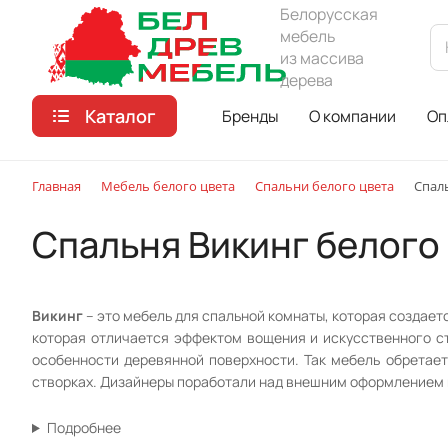
Белорусская
мебель
из массива
дерева
Каталог
Бренды
О компании
Оп
Главная
Мебель белого цвета
Спальни белого цвета
Спал
Спальня Викинг белого
Викинг
– это мебель для спальной комнаты, которая создае
которая отличается эффектом вощения и искусственного ст
особенности деревянной поверхности. Так мебель обретает
створках. Дизайнеры поработали над внешним оформлением 
Подробнее