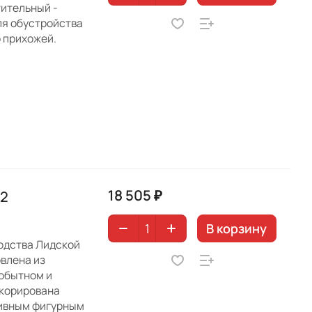
тительный -
ля обустройства
о прихожей.
18 505 ₽
02
В корзину
одства Лидской
влена из
обытном и
екорирована
сивным фигурным