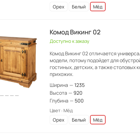
Орех
Белый
Мёд
Комод Викинг 02
Доступно к заказу
Комод Викинг 02 отличается универс
модели, потому подойдет для обустро
гостиных, детских, а также столовых 
прихожих.
Ширина
—
1235
Высота
—
920
Глубина
—
500
Цвет :
Мёд
Орех
Белый
Мёд