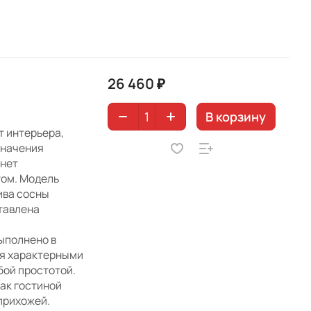
26 460 ₽
В корзину
т интерьера,
значения
анет
ом. Модель
ива сосны
тавлена
выполнено в
ся характерными
бой простотой.
как гостиной
 прихожей.