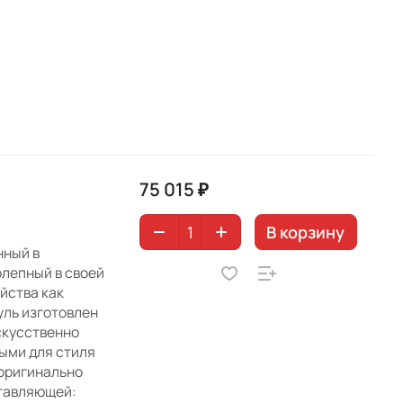
75 015 ₽
В корзину
нный в
олепный в своей
йства как
уль изготовлен
скусственно
ыми для стиля
 оригинально
тавляющей: