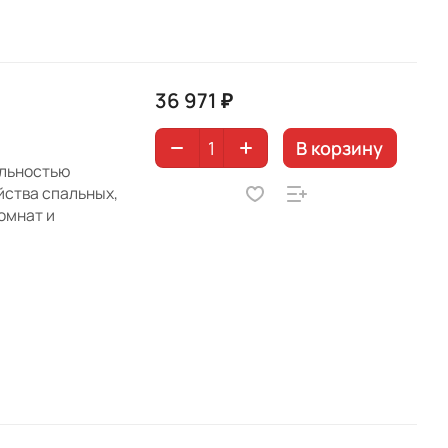
36 971 ₽
В корзину
альностью
йства спальных,
комнат и