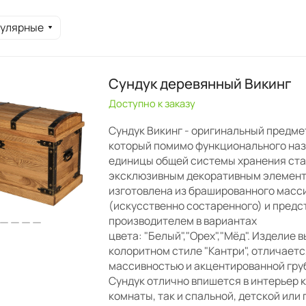
пулярные
Сундук деревянный Викинг
Доступно к заказу
Сундук Викинг - оригинальный предме
который помимо функционального на
единицы общей системы хранения ст
эксклюзивным декоративным элемент
изготовлена из брашированного масс
(искусственно состаренного) и предс
производителем в вариантах
цвета: "Белый","Орех","Мёд". Изделие 
колоритном стиле "Кантри", отличает
массивностью и акцентированной гру
Сундук отлично впишется в интерьер 
комнаты, так и спальной, детской или