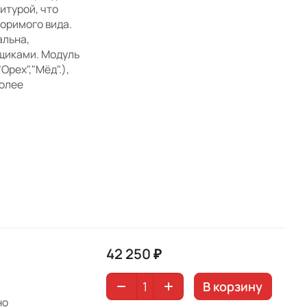
итурой, что
оримого вида.
альна,
щиками. Модуль
Орех","Мёд".),
более
42 250 ₽
В корзину
но