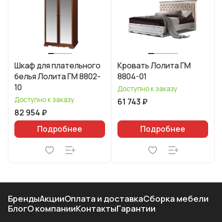
Шкаф для плательного
Кровать Лолита ГМ
белья Лолита ГМ 8802-
8804-01
10
Доступно к заказу
Доступно к заказу
61 743 ₽
82 954 ₽
Подробнее
Подробнее
Бренды
Акции
Оплата и доставка
Сборка мебели
Блог
О компании
Контакты
Гарантии