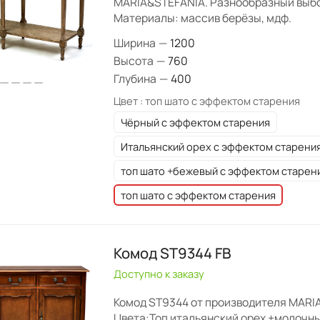
MARIA&STEFANIA. Разнообразный выбо
Материалы: массив берёзы, мдф.
Ширина
—
1200
Высота
—
760
Глубина
—
400
Цвет :
топ шато с эффектом старения
Чёрный с эффектом старения
Итальянский орех с эффектом старени
топ шато +бежевый с эффектом старен
топ шато с эффектом старения
Комод ST9344 FB
Доступно к заказу
Комод ST9344 от производителя MARI
Цвета:Топ итальянский орех +молочн