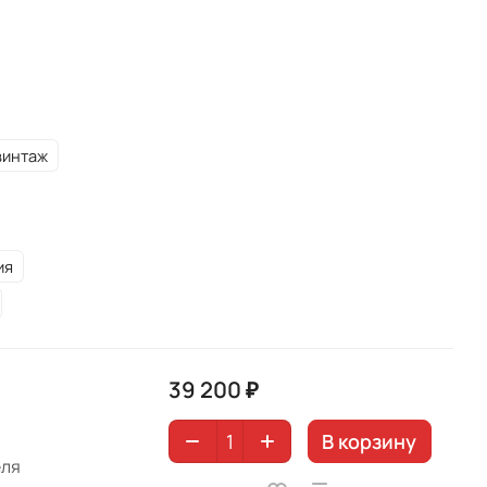
винтаж
ия
39 200 ₽
В корзину
еля