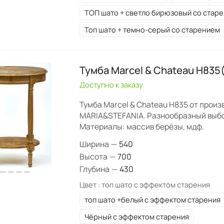
ТОП шато + светло бирюзовый со стар
Топ шато + темно-серый со старением
Тумба Marcel & Chateau H835
Доступно к заказу
Тумба Marcel & Chateau H835 от прои
MARIA&STEFANIA. Разнообразный выбо
Материалы: массив берёзы, мдф.
Ширина
—
540
Высота
—
700
Глубина
—
430
Цвет :
топ шато с эффектом старения
топ шато +белый с эффектом старения
Чёрный с эффектом старения