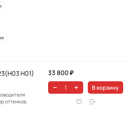
я
ия
33 800 ₽
23(H03 H01)
В корзину
оизводителя
р оттенков.