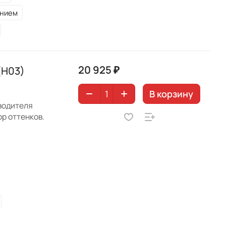
ением
20 925 ₽
(H03)
В корзину
зводителя
р оттенков.