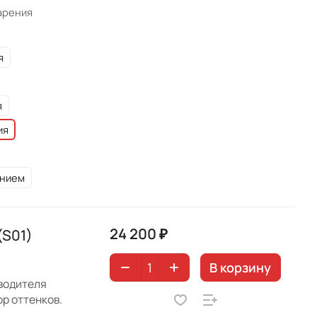
арения
я
я
ия
ением
24 200 ₽
(S01)
В корзину
зводителя
р оттенков.