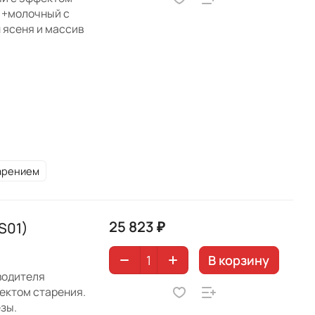
) +молочный с
 ясеня и массив
тарением
25 823 ₽
S01)
В корзину
водителя
ектом старения.
зы.