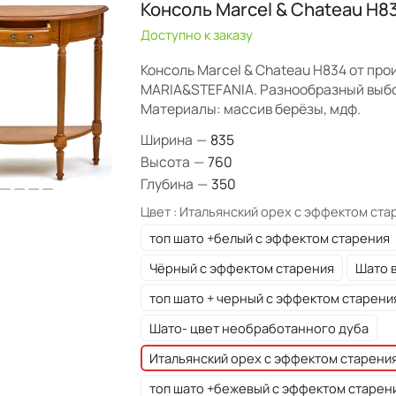
Консоль Marcel & Chateau H8
Доступно к заказу
Консоль Marcel & Chateau H834 от пр
MARIA&STEFANIA. Разнообразный выбо
Материалы: массив берёзы, мдф.
Ширина
—
835
Высота
—
760
Глубина
—
350
Цвет :
Итальянский орех с эффектом ста
топ шато +белый с эффектом старения
Чёрный с эффектом старения
Шато 
топ шато + черный с эффектом старени
Шато- цвет необработанного дуба
Итальянский орех с эффектом старени
топ шато +бежевый с эффектом старен