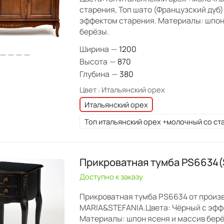
старения, Топ шато (Французский дуб
эффектом старения. Материалы: шпон
берёзы.
Ширина
—
1200
Высота
—
870
Глубина
—
380
Цвет :
Итальянский орех
Итальянский орех
Топ итальянский орех +молочный со с
Прикроватная тумба PS6634(
Доступно к заказу
Прикроватная тумба PS6634 от произ
MARIA&STEFANIA.Цвета: Чёрный с эфф
Материалы: шпон ясеня и массив берё