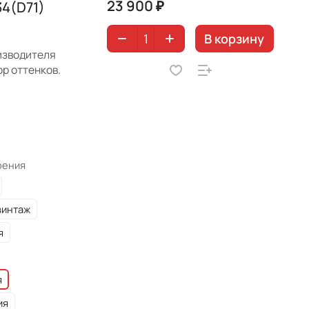
23 900 ₽
34(D71)
В корзину
оизводителя
р оттенков.
рения
винтаж
я
я
ия