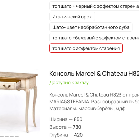
топ шато + черный с эффектом старени
Итальянский орех
Шато- цвет необработанного дуба
топ шато +бежевый с эффектом старен
топ шато с эффектом старения
Консоль Marcel & Chateau H8
Доступно к заказу
Консоль Marcel & Chateau H823 от пр
MARIA&STEFANIA. Разнообразный выбо
Материалы: массив берёзы, мдф.
Ширина
—
850
Высота
—
780
Глубина
—
420