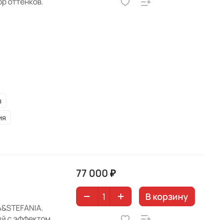
р оттенков.
я
ия
77 000 ₽
В корзину
A&STEFANIA.
ый с эффектом