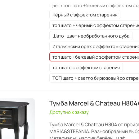
Цвет :
топ шато +бежевый с эффектом ст
Чёрный с эффектом старения
топ шато + черный с эффектом старени
Шато- цвет необработанного дуба
Итальянский орех с эффектом старени
топ шато +бежевый с эффектом старен
топ шато с эффектом старения
ТОП шато + светло бирюзовый со стар
Тумба Marcel & Chateau H804
Доступно к заказу
Тумба Marcel & Chateau H804 от прои
MARIA&STEFANIA. Разнообразный выбо
Материалы: массив берёзы, мдф.