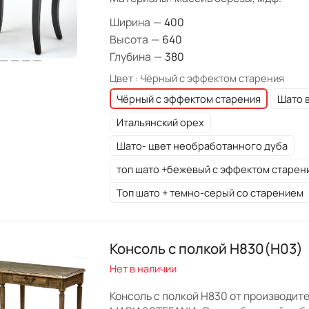
Ширина
—
400
Высота
—
640
Глубина
—
380
Цвет :
Чёрный с эффектом старения
Чёрный с эффектом старения
Шато 
Итальянский орех
Шато- цвет необработанного дуба
топ шато +бежевый с эффектом старен
Топ шато + темно-серый со старением
Консоль с полкой H830(Н03)
Нет в наличии
Консоль с полкой H830 от производит