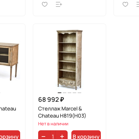
68 992 ₽
hateau
Стеллаж Marcel &
Chateau H819(H03)
Нет в наличии
корзину
В корзину