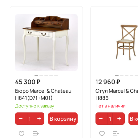
45 300 ₽
12 960 ₽
Бюро Marcel & Chateau
Стул Marcel & Ch
H841(D71+M01)
H886
Доступно к заказу
Нет в наличии
В корзину
В 