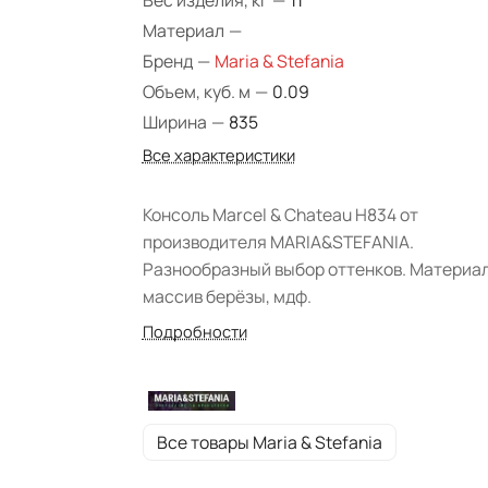
Вес изделия, кг
—
11
Материал
—
Бренд
—
Maria & Stefania
Объем, куб. м
—
0.09
Ширина
—
835
Все характеристики
Консоль Marcel & Chateau H834 от
производителя MARIA&STEFANIA.
Разнообразный выбор оттенков. Материа
массив берёзы, мдф.
Подробности
Все товары Maria & Stefania