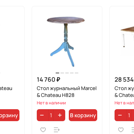
14 760 ₽
28 534
ateau
Стол журнальный Marcel
Стол жу
& Chateau H828
& Chate
Нет в наличии
Нет в на
корзину
В корзину