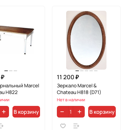
 ₽
11 200 ₽
рнальный Marcel
Зеркало Marcel &
au H822
Chateau H818 (D71)
личии
Нет в наличии
В корзину
В корзину