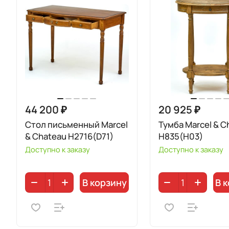
44 200 ₽
20 925 ₽
Стол письменный Marcel
Тумба Marcel & C
& Chateau H2716(D71)
H835(H03)
Доступно к заказу
Доступно к заказу
В корзину
В 