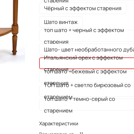
старения
Чёрный с эффектом старения
Шато винтаж
топ шато + черный с эффектом
старения
Шато- цвет необработанного дуб
Итальянский орех с эффектом
старения
топ шато +бежевый с эффектом
старения
ТОП шато + светло бирюзовый со
старением
Топ шато + темно-серый со
старением
Характеристики