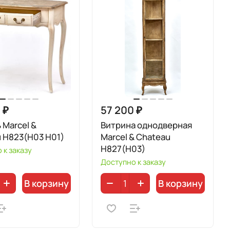
 ₽
57 200 ₽
 Marcel &
Витрина однодверная
 H823(H03 H01)
Marcel & Chateau
H827(H03)
 к заказу
Доступно к заказу
В корзину
В корзину