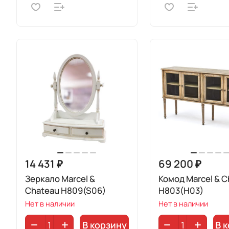
14 431 ₽
69 200 ₽
Зеркало Marcel &
Комод Marcel & C
Chateau H809(S06)
H803(H03)
Нет в наличии
Нет в наличии
В корзину
В 