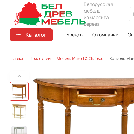
Белорусская
мебель
из массива
дерева
Каталог
Бренды
О компании
Оп
Главная
Коллекции
Мебель Marcel & Chateau
Консоль Marc