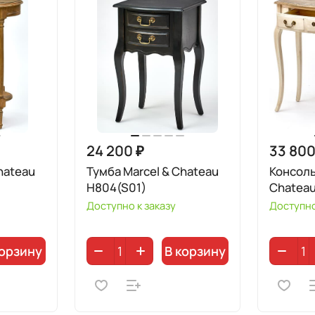
24 200 ₽
33 800
hateau
Тумба Marcel & Chateau
Консоль
H804(S01)
Chateau
Доступно к заказу
Доступно
корзину
В корзину