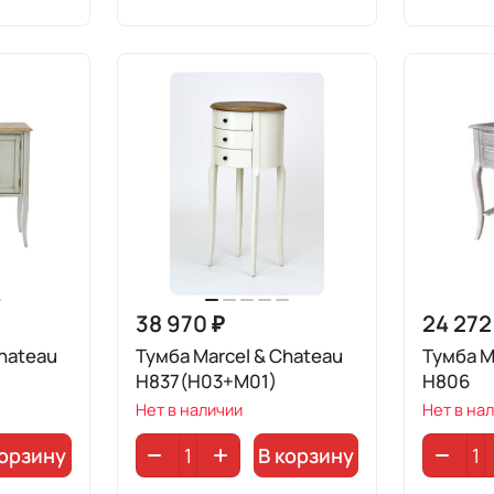
38 970 ₽
24 272
hateau
Тумба Marcel & Chateau
Тумба M
H837(H03+M01)
H806
Нет в наличии
Нет в на
корзину
В корзину