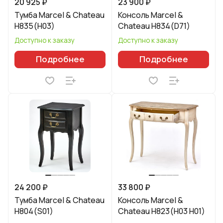
20 925 ₽
23 900 ₽
Тумба Marcel & Chateau
Консоль Marcel &
H835(H03)
Chateau H834(D71)
Доступно к заказу
Доступно к заказу
Подробнее
Подробнее
24 200 ₽
33 800 ₽
Тумба Marcel & Chateau
Консоль Marcel &
H804(S01)
Chateau H823(H03 H01)