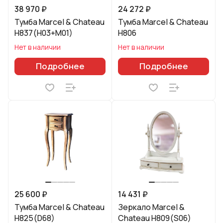
38 970 ₽
24 272 ₽
Тумба Marcel & Chateau
Тумба Marcel & Chateau
H837(H03+M01)
H806
Нет в наличии
Нет в наличии
Подробнее
Подробнее
25 600 ₽
14 431 ₽
Тумба Marcel & Chateau
Зеркало Marcel &
H825(D68)
Chateau H809(S06)