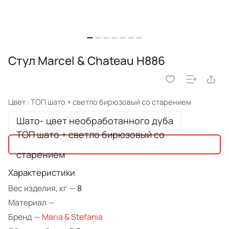
Стул Marcel & Chateau H886
Цвет :
ТОП шато + светло бирюзовый со старением
Шато- цвет необработанного дуба
ТОП шато + светло бирюзовый со
старением
Характеристики
Вес изделия, кг
—
8
Материал
—
Бренд
—
Maria & Stefania