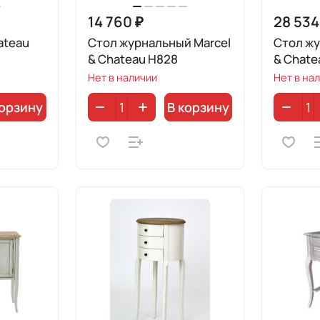
14 760 ₽
28 534
ateau
Стол журнальный Marcel
Стол жу
& Chateau H828
& Chate
Нет в наличии
Нет в на
корзину
В корзину