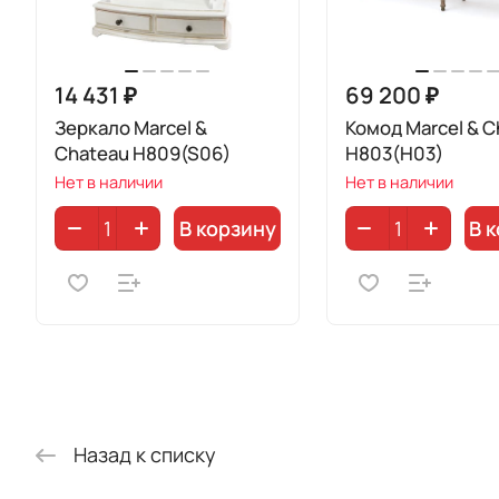
14 431 ₽
69 200 ₽
Зеркало Marcel &
Комод Marcel & C
Chateau H809(S06)
H803(H03)
Нет в наличии
Нет в наличии
В корзину
В 
Назад к списку