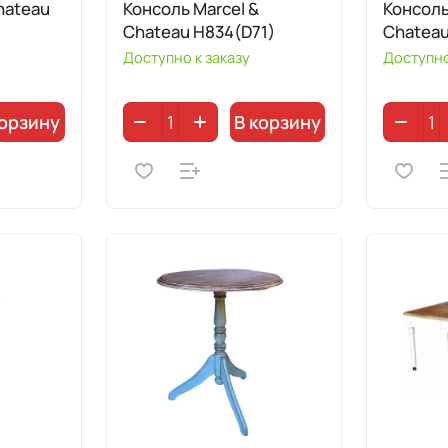
hateau
Консоль Marcel &
Консоль
Chateau H834(D71)
Chateau
Доступно к заказу
Доступно
корзину
В корзину