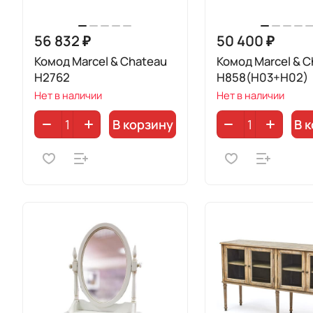
56 832 ₽
50 400 ₽
Комод Marcel & Chateau
Комод Marcel & C
H2762
H858(H03+H02)
Нет в наличии
Нет в наличии
В корзину
В 