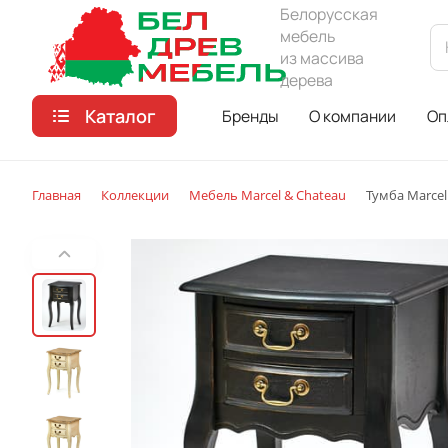
Белорусская
мебель
из массива
дерева
Каталог
Бренды
О компании
Оп
Главная
Коллекции
Мебель Marcel & Chateau
Тумба Marcel