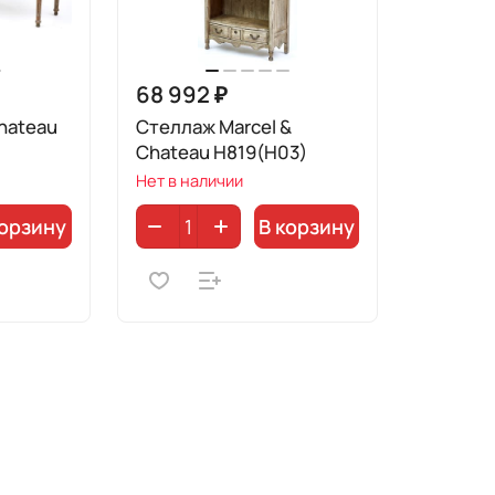
68 992 ₽
hateau
Стеллаж Marcel &
Chateau H819(H03)
Нет в наличии
корзину
В корзину