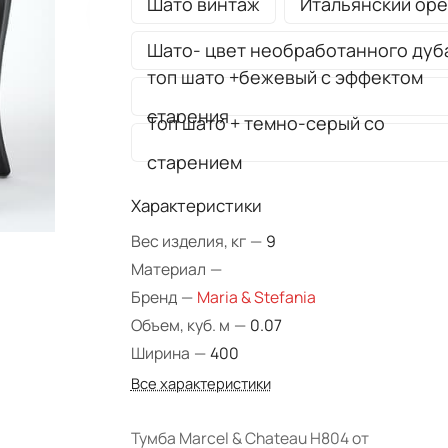
Шато винтаж
Итальянский оре
Шато- цвет необработанного дуб
топ шато +бежевый с эффектом
старения
Топ шато + темно-серый со
старением
Характеристики
Вес изделия, кг
—
9
Материал
—
Бренд
—
Maria & Stefania
Объем, куб. м
—
0.07
Ширина
—
400
Все характеристики
Тумба Marcel & Chateau H804 от