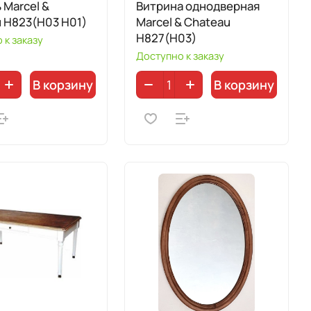
 Marcel &
Витрина однодверная
 H823(H03 H01)
Marcel & Chateau
H827(H03)
 к заказу
Доступно к заказу
В корзину
В корзину