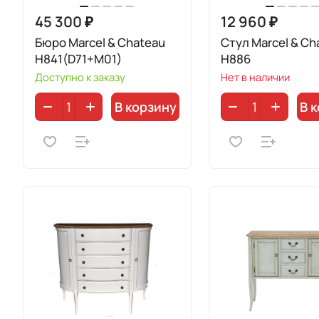
45 300 ₽
12 960 ₽
Бюро Marcel & Chateau
Стул Marcel & Ch
H841(D71+M01)
H886
Доступно к заказу
Нет в наличии
В корзину
В 