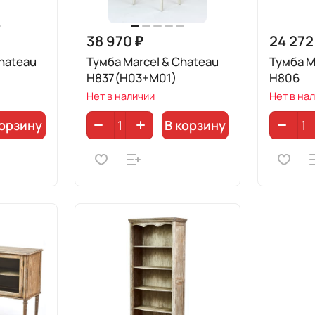
38 970 ₽
24 272
hateau
Тумба Marcel & Chateau
Тумба M
H837(H03+M01)
H806
Нет в наличии
Нет в на
корзину
В корзину