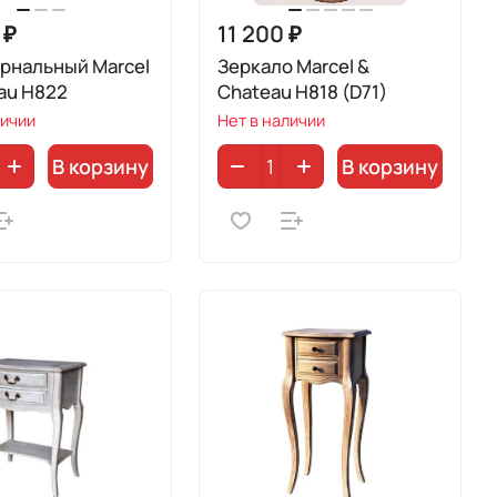
 ₽
11 200 ₽
рнальный Marcel
Зеркало Marcel &
au H822
Chateau H818 (D71)
личии
Нет в наличии
В корзину
В корзину