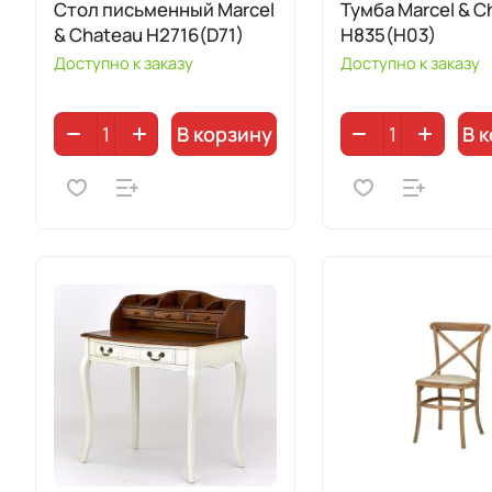
Стол письменный Marcel
Тумба Marcel & C
& Chateau H2716(D71)
H835(H03)
Доступно к заказу
Доступно к заказу
В корзину
В 