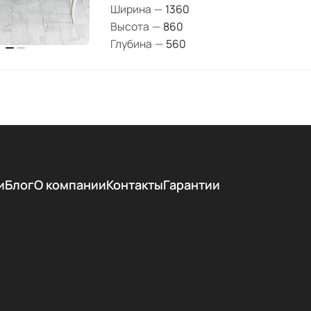
Ширина
—
1360
Высота
—
860
Глубина
—
560
и
Блог
О компании
Контакты
Гарантии