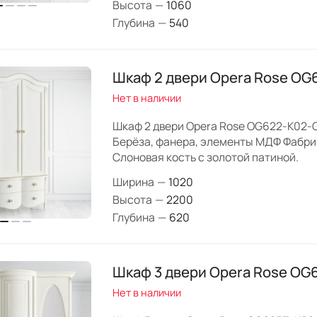
Высота
—
1060
Глубина
—
540
Шкаф 2 двери Opera Rose OG
Нет в наличии
Шкаф 2 двери Opera Rose OG622-K02-
Берёза, фанера, элементы МДФ Фабрика
Слоновая кость с золотой патиной.
Ширина
—
1020
Высота
—
2200
Глубина
—
620
Шкаф 3 двери Opera Rose OG
Нет в наличии