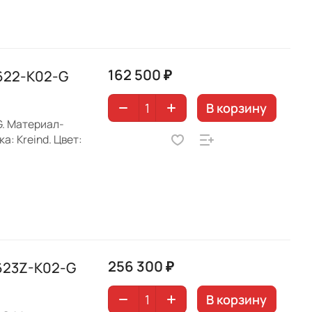
162 500 ₽
622-K02-G
В корзину
G. Материал-
: Kreind. Цвет:
256 300 ₽
623Z-K02-G
В корзину