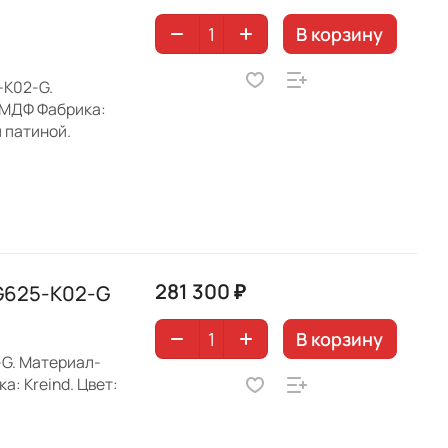
В корзину
-K02-G.
 МДФ Фабрика:
й патиной.
281 300 ₽
G625-K02-G
В корзину
-G. Материал-
: Kreind. Цвет: