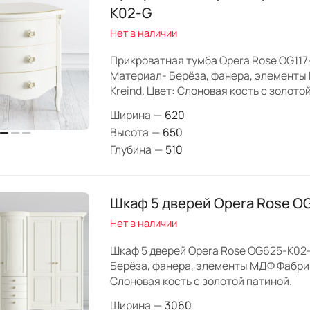
K02-G
Нет в наличии
Прикроватная тумба Opera Rose OG117
Материал- Берёза, фанера, элементы
Kreind. Цвет: Слоновая кость с золото
Ширина
—
620
Высота
—
650
Глубина
—
510
Шкаф 5 дверей Opera Rose O
Нет в наличии
Шкаф 5 дверей Opera Rose OG625-K02
Берёза, фанера, элементы МДФ Фабрика
Слоновая кость с золотой патиной.
Ширина
—
3060