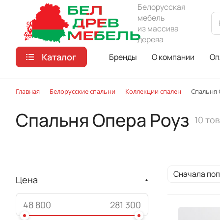
Белорусская
мебель
из массива
дерева
Каталог
Бренды
О компании
Оп
Главная
Белорусские спальни
Коллекции спален
Спальня 
Спальня Опера Роуз
10 то
Сначала по
Цена