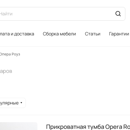
лата и доставка
Сборка мебели
Статьи
Гарантии
Опера Роуз
варов
пулярные
Прикроватная тумба Opera Ro