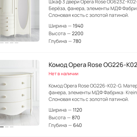
Шкаф 3 двери Opera Rose OG623Z-K02
Берёза, фанера, элементы МДФ Фабрика
Слоновая кость с золотой патиной.
Ширина
—
1940
Высота
—
2200
Глубина
—
780
Комод Opera Rose OG226-K0
Нет в наличии
Комод Opera Rose OG226-K02-G. Матер
фанера, элементы МДФ Фабрика: Krein
Слоновая кость с золотой патиной.
Ширина
—
1120
Высота
—
870
Глубина
—
640