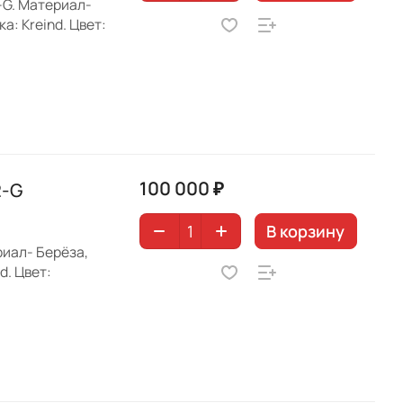
-G. Материал-
: Kreind. Цвет:
100 000 ₽
2-G
В корзину
иал- Берёза,
d. Цвет: