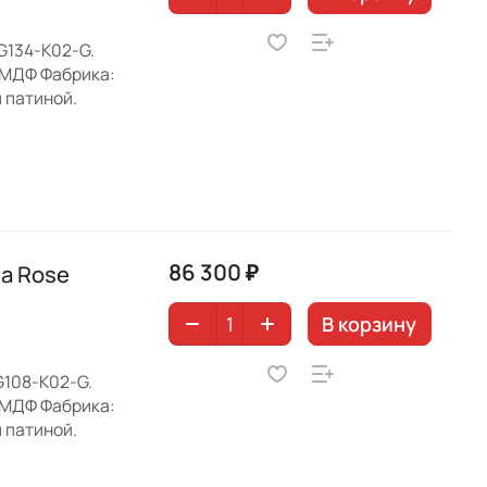
G134-K02-G.
 МДФ Фабрика:
й патиной.
86 300 ₽
a Rose
В корзину
G108-K02-G.
 МДФ Фабрика:
й патиной.