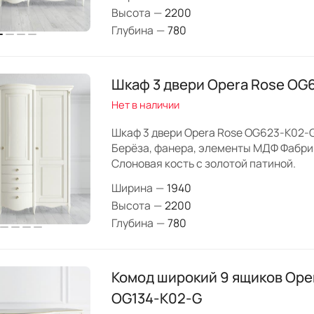
Высота
—
2200
Глубина
—
780
Шкаф 3 двери Opera Rose OG
Нет в наличии
Шкаф 3 двери Opera Rose OG623-K02-
Берёза, фанера, элементы МДФ Фабрика
Слоновая кость с золотой патиной.
Ширина
—
1940
Высота
—
2200
Глубина
—
780
Комод широкий 9 ящиков Ope
OG134-K02-G