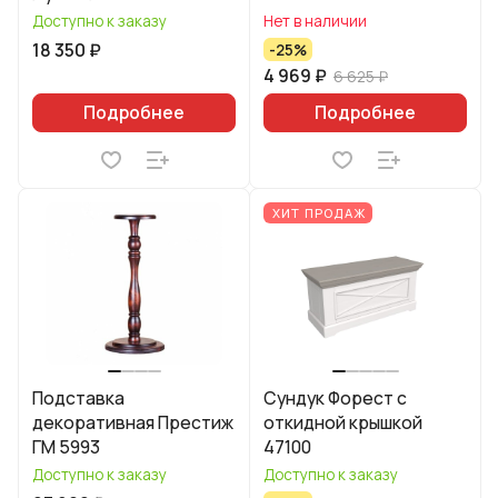
Доступно к заказу
Нет в наличии
18 350 ₽
-25%
4 969 ₽
6 625 ₽
Подробнее
Подробнее
ХИТ ПРОДАЖ
Подставка
Сундук Форест с
декоративная Престиж
откидной крышкой
ГМ 5993
47100
Доступно к заказу
Доступно к заказу