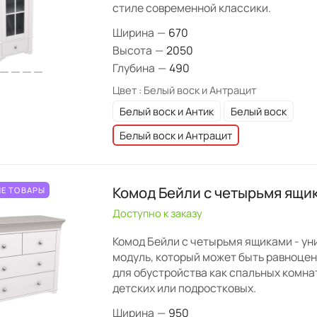
стиле современной классики.
Ширина
—
670
Высота
—
2050
Глубина
—
490
Цвет :
Белый воск и Антрацит
Белый воск и Антик
Белый воск
Белый воск и Антрацит
Комод Бейли с четырьмя ящи
Е ТОВАРЫ
Доступно к заказу
Комод Бейли с четырьмя ящиками - у
модуль, который может быть равноце
для обустройства как спальных комнат
детских или подростковых.
Ширина
—
950