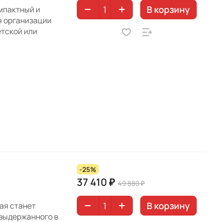
В корзину
мпактный и
я организации
етской или
-25%
37 410 ₽
49 880 ₽
В корзину
ая станет
выдержанного в