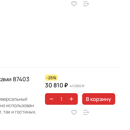
ками 87403
-25%
30 810 ₽
41 080 ₽
В корзину
ниверсальный
нно использован
, так и гостиных,