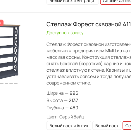
Белый воск и Антрацит
Серый/ Антик
Стеллаж Форест сквозной 41
Ж
Доступно к заказу
Стеллаж Форест сквозной изготовлен
мебельным предприятием ММЦ из нат
массива сосны. Конструкция стеллаж
снять боковой (короткий) карниз и цо
стеллаж вплотную к стене. Карнизы и
устанавливать совсем и тогда получа
современном стиле.
Ширина
—
996
Высота
—
2137
Глубина
—
460
Цвет :
Серый бейц
Белый воск и Антик
Белый воск
Се