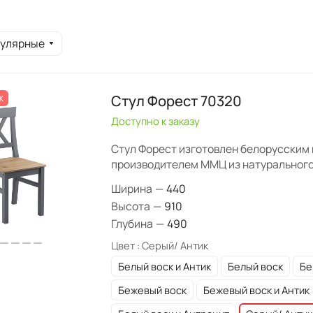
пулярные
Стул Форест 70320
Ж
Доступно к заказу
Стул Форест изготовлен белорусским
производителем ММЦ из натурального
Ширина
—
440
Высота
—
910
Глубина
—
490
Цвет :
Серый/ Антик
Белый воск и Антик
Белый воск
Бе
Бежевый воск
Бежевый воск и Антик