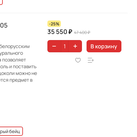
105
-25%
35 550 ₽
47 400 ₽
В корзину
 белорусским
урального
а позволяет
коль и поставить
 цоколи можно не
ется предмет в
рый бейц