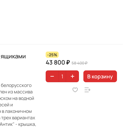
6 ящиками
-25%
43 800 ₽
58 400 ₽
В корзину
и белорусского
лен из массива
оском на водной
есей и
н в лаконичном
 трех вариантах
"Антик" - крышка,