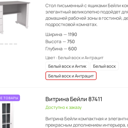
Стол письменный с ящиками Бейли ко
элегантный великолепно подойдет дл
домашней рабочей зоны в гостиной, д
подростковой комнатах.
Ширина
—
1190
Высота
—
750
Глубина
—
600
Цвет :
Белый воск и Антрацит
Белый воск и Антик
Белый воск
Белый воск и Антрацит
Витрина Бейли 87411
Е ТОВАРЫ
Доступно к заказу
Витрина Бейли компактная и элегантн
прекрасным дополнением интерьера, 