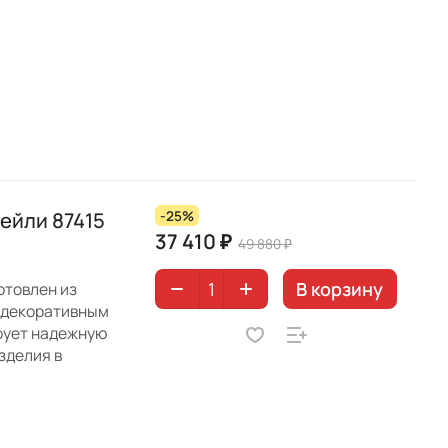
ейли 87415
-25%
37 410 ₽
49 880 ₽
В корзину
отовлен из
-декоративным
ирует надежную
зделия в