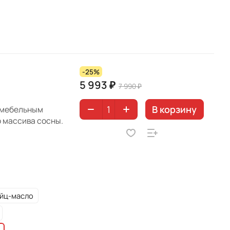
-25%
5 993 ₽
7 990 ₽
В корзину
 мебельным
 массива сосны.
йц-масло