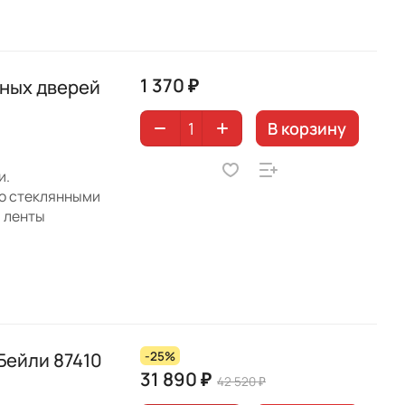
1 370 ₽
нных дверей
В корзину
и.
со стеклянными
й ленты
Бейли 87410
-25%
31 890 ₽
42 520 ₽