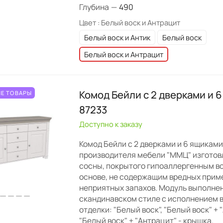
Глубина
—
490
Цвет :
Белый воск и Антрацит
Белый воск и Антик
Белый воск
Белый воск и Антрацит
Комод Бейли с 2 дверками и 
Е ТОВАРЫ
87233
Доступно к заказу
Комод Бейли с 2 дверками и 6 ящикам
производителя мебели "ММЦ" изготов
сосны, покрытого гипоаллергенным в
основе, не содержащим вредных прим
неприятных запахов. Модуль выполне
скандинавском стиле с исполнением в
отделки: "Белый воск", "Белый воск" + 
"Белый воск" + "Антрацит" - крышка.