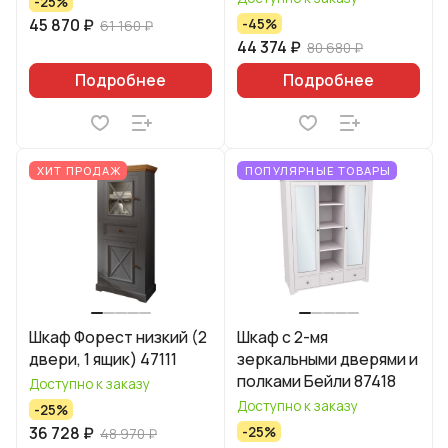
-25%
45 870 ₽
-45%
61 160 ₽
44 374 ₽
80 680 ₽
Подробнее
Подробнее
ХИТ ПРОДАЖ
ПОПУЛЯРНЫЕ ТОВАРЫ
Шкаф Форест низкий (2
Шкаф с 2-мя
двери, 1 ящик) 47111
зеркальными дверями и
полками Бейли 87418
Доступно к заказу
Доступно к заказу
-25%
36 728 ₽
-25%
48 970 ₽