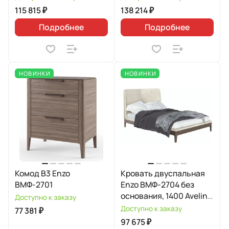
115 815 ₽
138 214 ₽
Подробнее
Подробнее
НОВИНКИ
НОВИНКИ
Комод В3 Enzo
Кровать двуспальная
ВМФ-2701
Enzo ВМФ-2704 без
основания, 1400 Avelina
Доступно к заказу
9534
Доступно к заказу
77 381 ₽
97 675 ₽