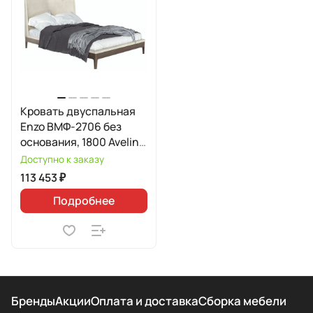
Кровать двуспальная
Enzo ВМФ-2706 без
основания, 1800 Avelina
9534
Доступно к заказу
113 453 ₽
Подробнее
Бренды
Акции
Оплата и доставка
Сборка мебели