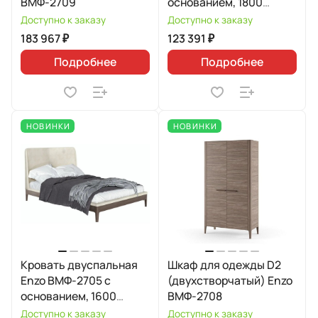
ВМФ-2709
основанием, 1800
Avelina 9534
Доступно к заказу
Доступно к заказу
183 967 ₽
123 391 ₽
Подробнее
Подробнее
НОВИНКИ
НОВИНКИ
Кровать двуспальная
Шкаф для одежды D2
Enzo ВМФ-2705 с
(двухстворчатый) Enzo
основанием, 1600
ВМФ-2708
Avelina 9534
Доступно к заказу
Доступно к заказу