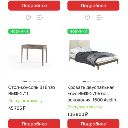
Подробнее
Подробнее
НОВИНКИ
НОВИНКИ
Стол-консоль В1 Enzo
Кровать двуспальная
ВМФ-2711
Enzo ВМФ-2705 без
основания, 1600 Avelina
Доступно к заказу
9534
Доступно к заказу
45 765 ₽
105 900 ₽
Подробнее
Подробнее