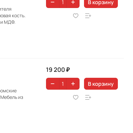
В корзину
ителя
овая кость.
 и МДФ.
19 200 ₽
В корзину
ромские
 Мебель из