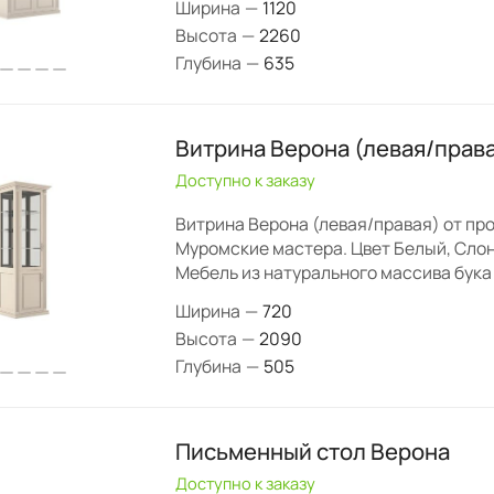
Ширина
—
1120
Высота
—
2260
Глубина
—
635
Витрина Верона (левая/прав
Доступно к заказу
Витрина Верона (левая/правая) от пр
Муромские мастера. Цвет Белый, Слон
Мебель из натурального массива бука
Ширина
—
720
Высота
—
2090
Глубина
—
505
Письменный стол Верона
Доступно к заказу