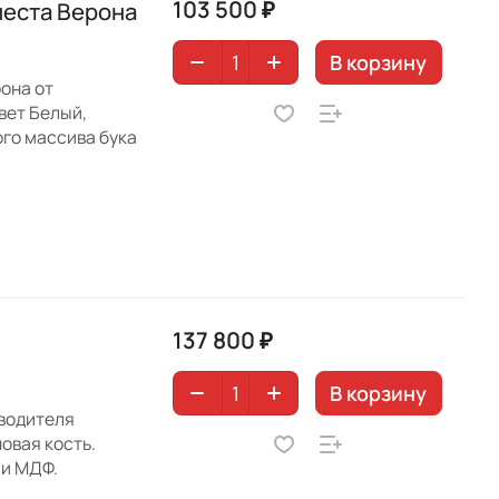
103 500 ₽
места Верона
В корзину
она от
вет Белый,
ого массива бука
137 800 ₽
В корзину
зводителя
овая кость.
 и МДФ.