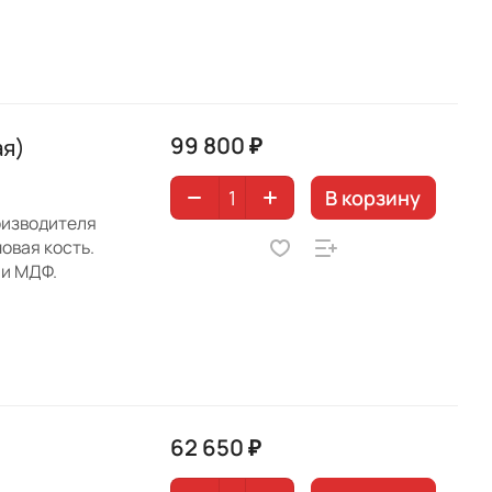
99 800 ₽
ая)
В корзину
оизводителя
овая кость.
 и МДФ.
62 650 ₽