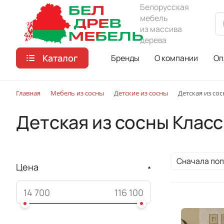
Белорусская
мебель
из массива
дерева
Каталог
Бренды
О компании
Оп
Главная
Мебель из сосны
Детские из сосны
Детская из со
Детская из сосны Клас
Сначала по
Цена