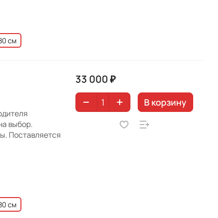
80 см
33 000 ₽
В корзину
водителя
на выбор.
ны. Поставляется
80 см