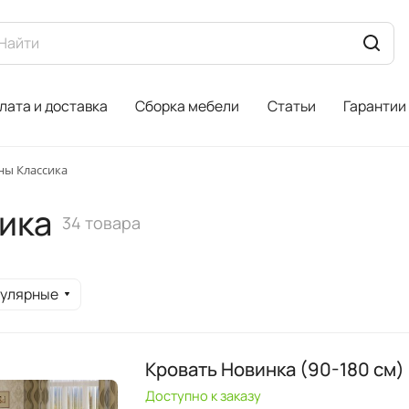
лата и доставка
Сборка мебели
Статьи
Гарантии
сны Классика
сика
34 товара
пулярные
Кровать Новинка (90-180 см)
Доступно к заказу