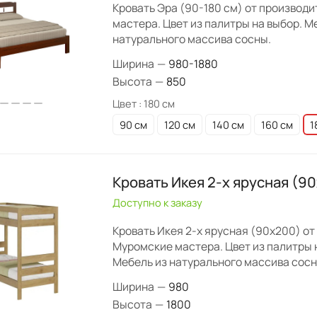
Кровать Эра (90-180 см) от производ
мастера. Цвет из палитры на выбор. М
натурального массива сосны.
Ширина
—
980-1880
Высота
—
850
Цвет :
180 см
90 см
120 см
140 см
160 см
1
Кровать Икея 2-х ярусная (9
Доступно к заказу
Кровать Икея 2-х ярусная (90х200) о
Муромские мастера. Цвет из палитры 
Мебель из натурального массива сосн
Ширина
—
980
Высота
—
1800