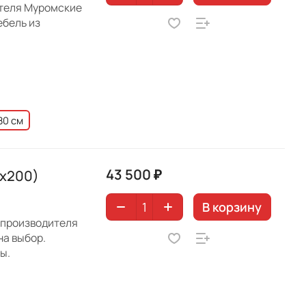
ителя Муромские
ебель из
80 см
43 500 ₽
0х200)
В корзину
т производителя
на выбор.
ы.