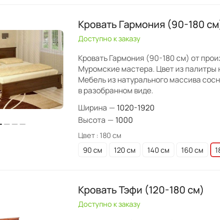
Кровать Гармония (90-180 см
Доступно к заказу
Кровать Гармония (90-180 см) от про
Муромские мастера. Цвет из палитры 
Мебель из натурального массива сос
в разобранном виде.
Ширина
—
1020-1920
Высота
—
1000
Цвет :
180 см
90 см
120 см
140 см
160 см
1
Кровать Тэфи (120-180 см)
Доступно к заказу