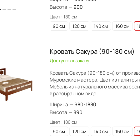
Высота
—
900
Цвет :
180 см
90 см
120 см
140 см
160 см
1
Кровать Сакура (90-180 см)
Доступно к заказу
Кровать Сакура (90-180 см) от произ
Муромские мастера. Цвет из палитры 
Мебель из натурального массива сос
в разобранном виде.
Ширина
—
980-1880
Высота
—
890
Цвет :
180 см
90 см
120 см
140 см
160 см
1