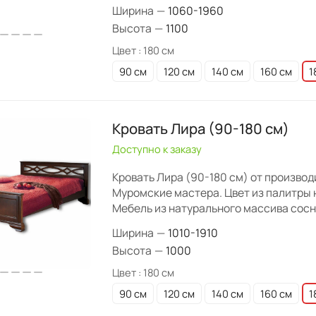
Ширина
—
1060-1960
Высота
—
1100
Цвет :
180 см
90 см
120 см
140 см
160 см
1
Кровать Лира (90-180 см)
Доступно к заказу
Кровать Лира (90-180 см) от произво
Муромские мастера. Цвет из палитры 
Мебель из натурального массива сосн
Ширина
—
1010-1910
Высота
—
1000
Цвет :
180 см
90 см
120 см
140 см
160 см
1