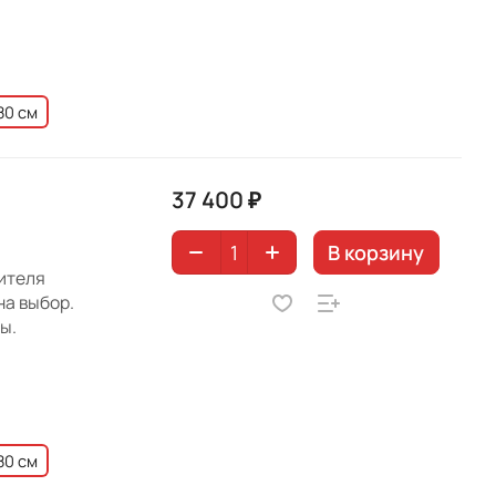
80 см
37 400 ₽
В корзину
дителя
на выбор.
ы.
80 см