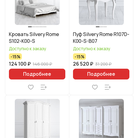
Кровать Silvery Rome
Пуф Silvery Rome R107D-
S102-K00-S
K00-S-B07
Доступно к заказу
Доступно к заказу
-15%
-15%
124 100 ₽
26 520 ₽
146 000 ₽
31 200 ₽
Подробнее
Подробнее