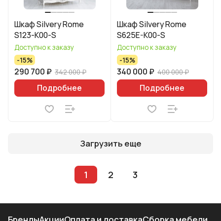
Шкаф Silvery Rome
Шкаф Silvery Rome
S123-K00-S
S625E-K00-S
Доступно к заказу
Доступно к заказу
-15%
-15%
290 700 ₽
340 000 ₽
342 000 ₽
400 000 ₽
Подробнее
Подробнее
Загрузить еще
1
2
3
Бренды
Акции
Оплата и доставка
Сборка мебели