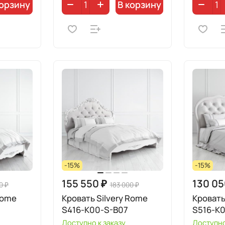
корзину
В корзину
-15%
-15%
155 550 ₽
130 05
0 ₽
183 000 ₽
Rome
Кровать Silvery Rome
Кровать
S416-K00-S-B07
S516-K
Доступно к заказу
Доступно