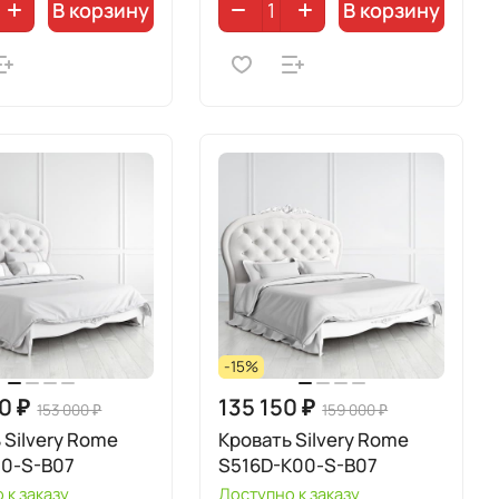
В корзину
В корзину
-15%
0 ₽
135 150 ₽
153 000 ₽
159 000 ₽
 Silvery Rome
Кровать Silvery Rome
00-S-B07
S516D-K00-S-B07
 к заказу
Доступно к заказу