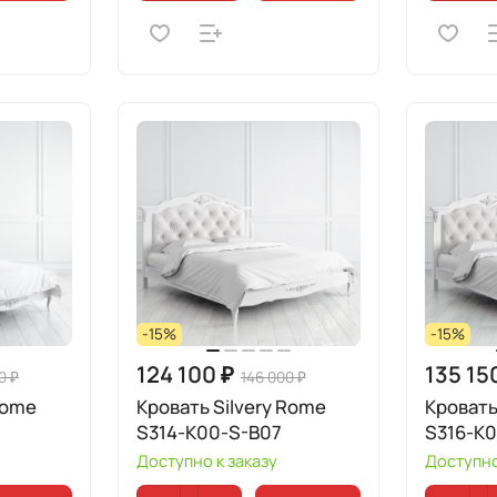
-15%
-15%
124 100 ₽
135 15
0 ₽
146 000 ₽
Rome
Кровать Silvery Rome
Кровать
S314-K00-S-B07
S316-K
Доступно к заказу
Доступно