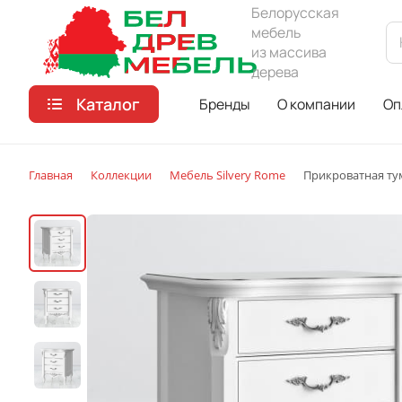
Белорусская
мебель
из массива
дерева
Каталог
Бренды
О компании
Оп
Главная
Коллекции
Мебель Silvery Rome
Прикроватная тум