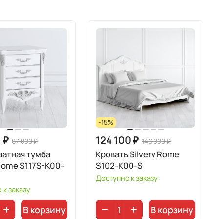
-15%
 ₽
124 100 ₽
67 000 ₽
146 000 ₽
ватная тумба
Кровать Silvery Rome
 Rome S117S-K00-
S102-K00-S
Доступно к заказу
 к заказу
В корзину
В корзину