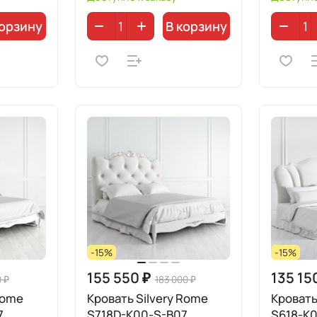
корзину
В корзину
-15%
-15%
155 550 ₽
135 15
0 ₽
183 000 ₽
Rome
Кровать Silvery Rome
Кровать
7
S718D-K00-S-B07
S618-K