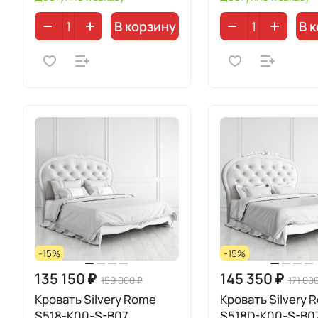
В корзину
В 
-15%
-15%
135 150 ₽
145 350 ₽
159 000 ₽
171 00
Кровать Silvery Rome
Кровать Silvery 
S518-K00-S-B07
S518D-K00-S-B0