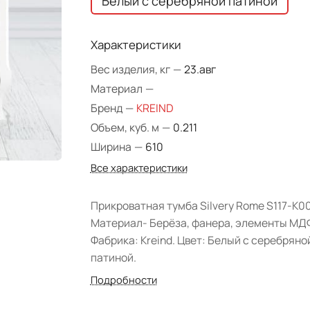
Белый с серебряной патиной
Характеристики
Вес изделия, кг
—
23.авг
Материал
—
Бренд
—
KREIND
Объем, куб. м
—
0.211
Ширина
—
610
Все характеристики
Прикроватная тумба Silvery Rome S117-K00
Материал- Берёза, фанера, элементы МД
Фабрика: Kreind. Цвет: Белый с серебряно
патиной.
Подробности