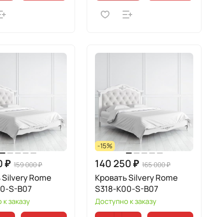
-15%
0 ₽
140 250 ₽
159 000 ₽
165 000 ₽
 Silvery Rome
Кровать Silvery Rome
00-S-B07
S318-K00-S-B07
 к заказу
Доступно к заказу