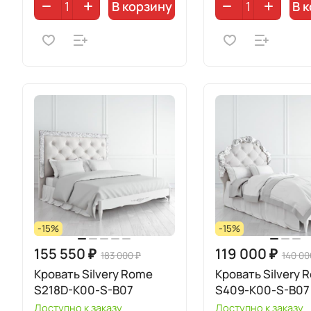
В корзину
В 
-15%
-15%
155 550 ₽
119 000 ₽
183 000 ₽
140 00
Кровать Silvery Rome
Кровать Silvery 
S218D-K00-S-B07
S409-K00-S-B07
Доступно к заказу
Доступно к заказу