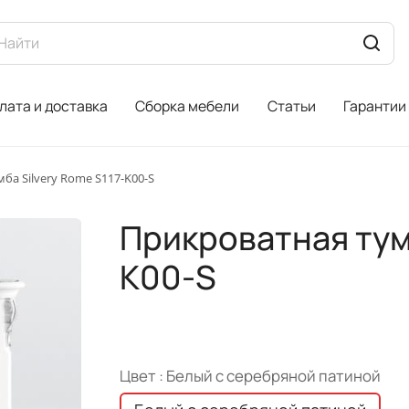
лата и доставка
Сборка мебели
Статьи
Гарантии
ба Silvery Rome S117-K00-S
Прикроватная тумб
K00-S
Цвет :
Белый с серебряной патиной