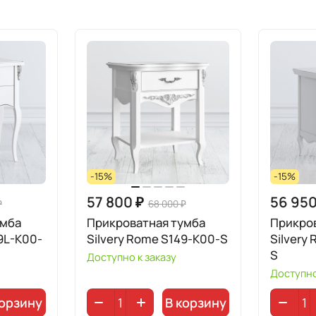
-15%
-15%
57 800 ₽
56 950
₽
68 000 ₽
умба
Прикроватная тумба
Прикро
9L-K00-
Silvery Rome S149-K00-S
Silvery
S
Доступно к заказу
Доступно
корзину
В корзину