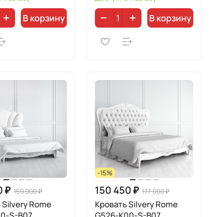
В корзину
В корзину
-15%
0 ₽
150 450 ₽
159 000 ₽
177 000 ₽
 Silvery Rome
Кровать Silvery Rome
00-S-B07
G526-K00-S-B07