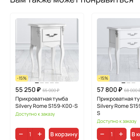
-15%
-15%
55 250 ₽
57 800 ₽
65 000 ₽
68 000 
Прикроватная тумба
Прикроватная т
Silvery Rome S159-K00-S
Silvery Rome S15
S
Доступно к заказу
Доступно к заказу
В корзину
В 