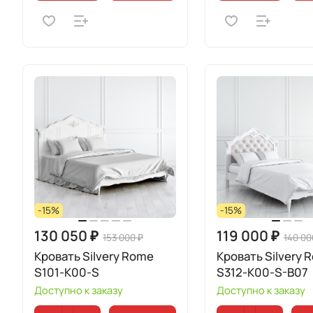
-15%
-15%
130 050 ₽
119 000 ₽
153 000 ₽
140 00
Кровать Silvery Rome
Кровать Silvery 
S101-K00-S
S312-K00-S-B07
Доступно к заказу
Доступно к заказу