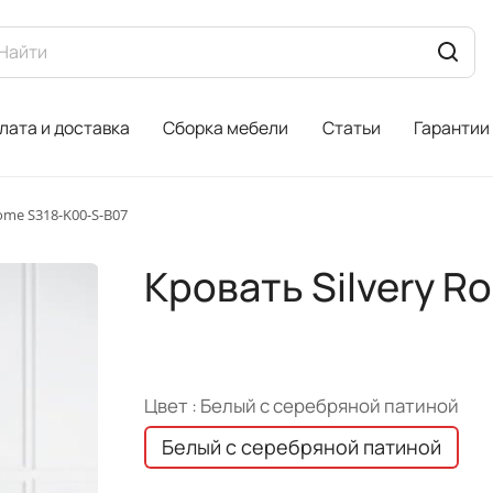
лата и доставка
Сборка мебели
Статьи
Гарантии
ome S318-K00-S-B07
Кровать Silvery R
Цвет :
Белый с серебряной патиной
Белый с серебряной патиной