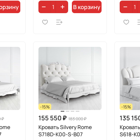
корзину
В корзину
-15%
-15%
155 550 ₽
135 15
0 ₽
183 000 ₽
Rome
Кровать Silvery Rome
Кровать
7
S718D-K00-S-B07
S618-K