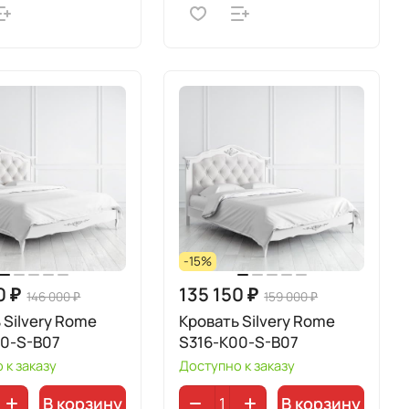
-15%
0 ₽
135 150 ₽
146 000 ₽
159 000 ₽
 Silvery Rome
Кровать Silvery Rome
00-S-B07
S316-K00-S-B07
 к заказу
Доступно к заказу
В корзину
В корзину