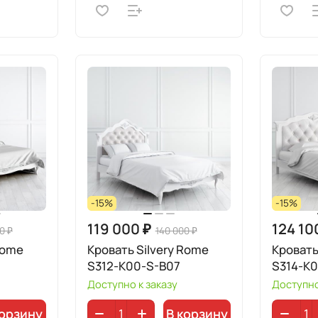
-15%
-15%
119 000 ₽
124 10
0 ₽
140 000 ₽
Rome
Кровать Silvery Rome
Кровать
S312-K00-S-B07
S314-K
Доступно к заказу
Доступно
корзину
В корзину