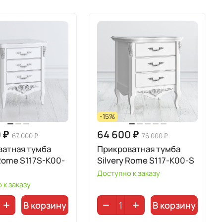
-15%
 ₽
64 600 ₽
67 000 ₽
76 000 ₽
ватная тумба
Прикроватная тумба
 Rome S117S-K00-
Silvery Rome S117-K00-S
Доступно к заказу
 к заказу
В корзину
В корзину