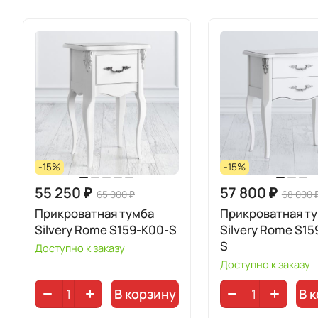
-15%
-15%
55 250 ₽
57 800 ₽
65 000 ₽
68 000 
Прикроватная тумба
Прикроватная т
Silvery Rome S159-K00-S
Silvery Rome S15
S
Доступно к заказу
Доступно к заказу
В корзину
В 