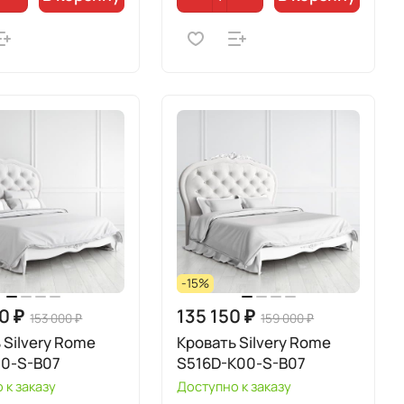
-15%
0 ₽
135 150 ₽
153 000 ₽
159 000 ₽
 Silvery Rome
Кровать Silvery Rome
00-S-B07
S516D-K00-S-B07
 к заказу
Доступно к заказу