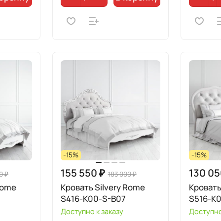
-15%
-15%
155 550 ₽
130 05
0 ₽
183 000 ₽
Rome
Кровать Silvery Rome
Кровать
S416-K00-S-B07
S516-K
Доступно к заказу
Доступно