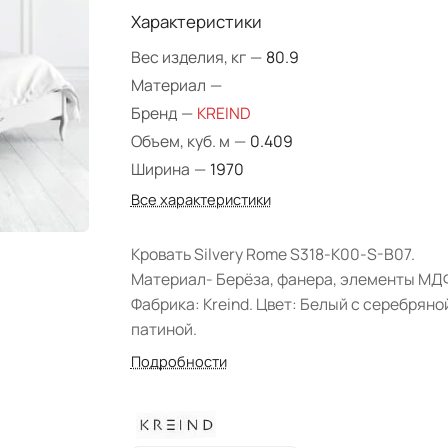
Характеристики
Вес изделия, кг
—
80.9
Материал
—
Бренд
—
KREIND
Объем, куб. м
—
0.409
Ширина
—
1970
Все характеристики
Кровать Silvery Rome S318-K00-S-B07.
Материал- Берёза, фанера, элементы МД
Фабрика: Kreind. Цвет: Белый с серебряно
патиной.
Подробности