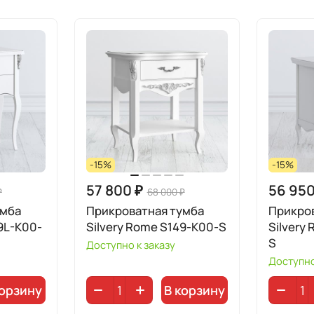
-15%
-15%
57 800 ₽
56 950
₽
68 000 ₽
умба
Прикроватная тумба
Прикро
9L-K00-
Silvery Rome S149-K00-S
Silvery
S
Доступно к заказу
Доступно
корзину
В корзину