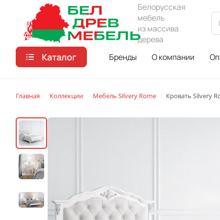
Белорусская
мебель
из массива
дерева
Каталог
Бренды
О компании
Оп
Главная
Коллекции
Мебель Silvery Rome
Кровать Silvery R