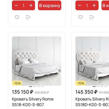
В корзину
В 
-15%
-15%
135 150 ₽
145 350 ₽
159 000 ₽
171 00
Кровать Silvery Rome
Кровать Silvery 
S518-K00-S-B07
S518D-K00-S-B0