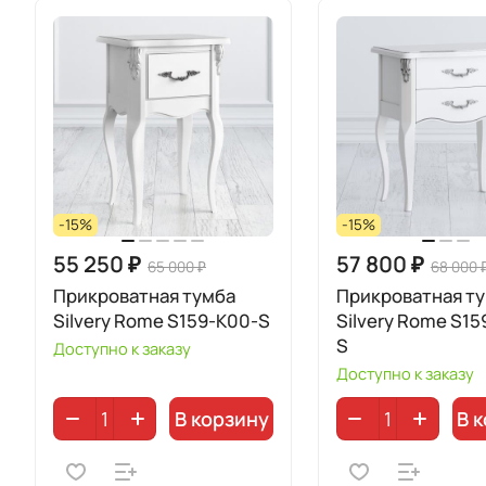
-15%
-15%
55 250 ₽
57 800 ₽
65 000 ₽
68 000 
Прикроватная тумба
Прикроватная т
Silvery Rome S159-K00-S
Silvery Rome S15
S
Доступно к заказу
Доступно к заказу
В корзину
В 