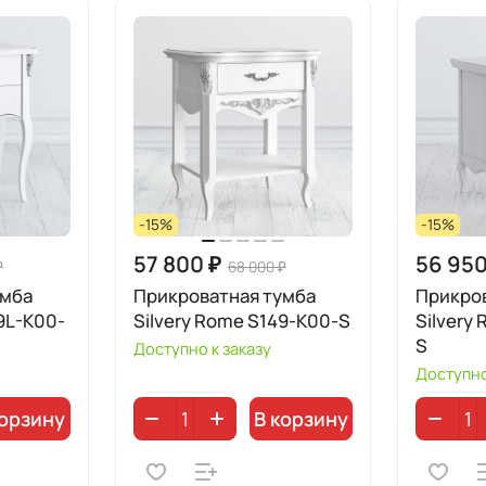
-15%
-15%
57 800 ₽
56 950
₽
68 000 ₽
умба
Прикроватная тумба
Прикро
9L-K00-
Silvery Rome S149-K00-S
Silvery
S
Доступно к заказу
Доступно
корзину
В корзину