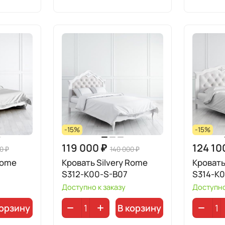
-15%
-15%
119 000 ₽
124 10
0 ₽
140 000 ₽
Rome
Кровать Silvery Rome
Кровать
S312-K00-S-B07
S314-K
Доступно к заказу
Доступно
корзину
В корзину