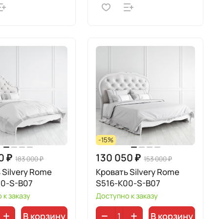
-15%
0 ₽
130 050 ₽
183 000 ₽
153 000 ₽
 Silvery Rome
Кровать Silvery Rome
00-S-B07
S516-K00-S-B07
 к заказу
Доступно к заказу
В корзину
В корзину