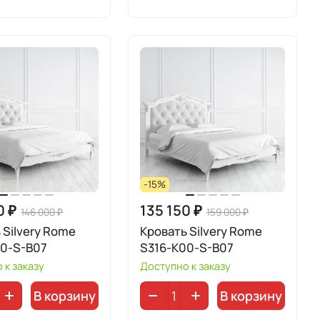
-15%
0 ₽
135 150 ₽
146 000 ₽
159 000 ₽
 Silvery Rome
Кровать Silvery Rome
00-S-B07
S316-K00-S-B07
 к заказу
Доступно к заказу
В корзину
В корзину