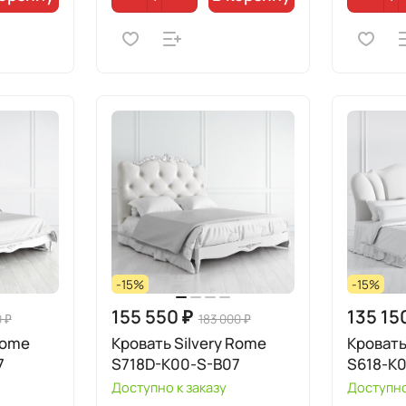
-15%
-15%
155 550 ₽
135 15
0 ₽
183 000 ₽
Rome
Кровать Silvery Rome
Кровать
7
S718D-K00-S-B07
S618-K
Доступно к заказу
Доступно