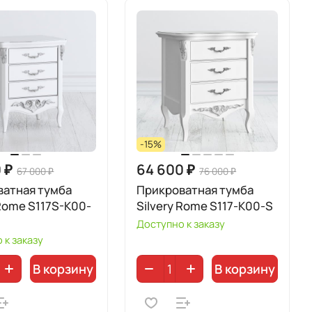
-15%
 ₽
64 600 ₽
67 000 ₽
76 000 ₽
ватная тумба
Прикроватная тумба
 Rome S117S-K00-
Silvery Rome S117-K00-S
Доступно к заказу
 к заказу
В корзину
В корзину