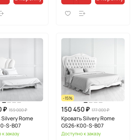
-15%
0 ₽
150 450 ₽
159 000 ₽
177 000 ₽
 Silvery Rome
Кровать Silvery Rome
00-S-B07
G526-K00-S-B07
 к заказу
Доступно к заказу