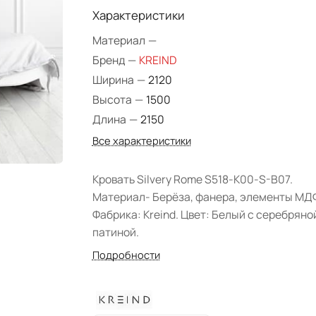
Характеристики
Материал
—
Бренд
—
KREIND
Ширина
—
2120
Высота
—
1500
Длина
—
2150
Все характеристики
Кровать Silvery Rome S518-K00-S-B07.
Материал- Берёза, фанера, элементы МД
Фабрика: Kreind. Цвет: Белый с серебряно
патиной.
Подробности