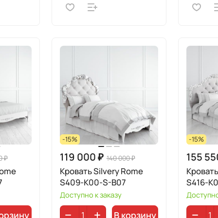
-15%
-15%
119 000 ₽
155 55
0 ₽
140 000 ₽
Rome
Кровать Silvery Rome
Кровать
7
S409-K00-S-B07
S416-K
Доступно к заказу
Доступно
корзину
В корзину