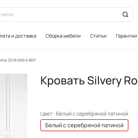
лата и доставка
Сборка мебели
Статьи
Гарантии
ome S518-K00-S-B07
Кровать Silvery 
Цвет :
Белый с серебряной патиной
Белый с серебряной патиной