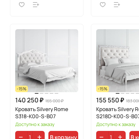
-15%
-15%
140 250 ₽
155 550 ₽
165 000 ₽
183 00
Кровать Silvery Rome
Кровать Silvery 
S318-K00-S-B07
S218D-K00-S-B0
Доступно к заказу
Доступно к заказу
В корзину
В 