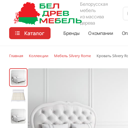
Белорусская
мебель
из массива
дерева
Каталог
Бренды
О компании
Оп
Главная
Коллекции
Мебель Silvery Rome
Кровать Silvery R