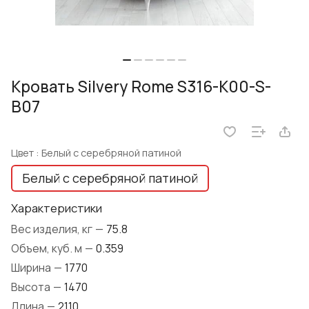
Кровать Silvery Rome S316-K00-S-
B07
Цвет :
Белый с серебряной патиной
Белый с серебряной патиной
Характеристики
Вес изделия, кг
—
75.8
Объем, куб. м
—
0.359
Ширина
—
1770
Высота
—
1470
Длина
—
2110