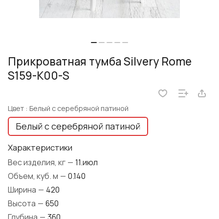
Прикроватная тумба Silvery Rome
S159-K00-S
Цвет :
Белый с серебряной патиной
Белый с серебряной патиной
Характеристики
Вес изделия, кг
—
11.июл
Объем, куб. м
—
0.140
Ширина
—
420
Высота
—
650
Глубина
—
360