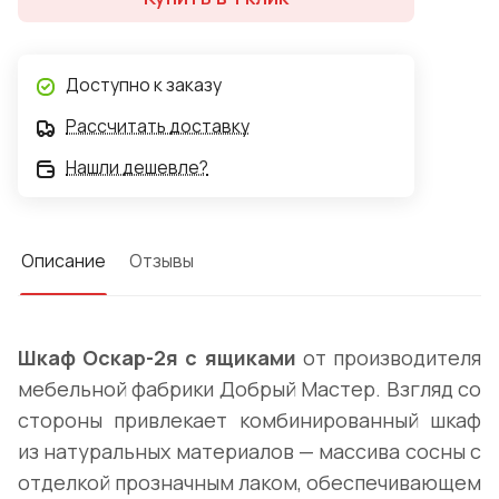
дополнительно за счет антресоли, можно заказать
отдельно. Цвет "Натуральная сосна". Производство —
мебельная фабрика Добрый Мастер.
Доступно к заказу
Рассчитать доставку
Нашли дешевле?
Описание
Отзывы
Шкаф Оскар-2я с ящиками
от производителя
мебельной фабрики Добрый Мастер. Взгляд со
стороны привлекает комбинированный шкаф
из натуральных материалов — массива сосны с
отделкой прозначным лаком, обеспечивающем