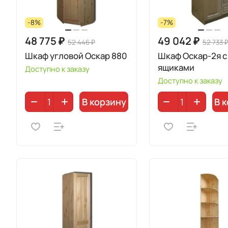
-8%
-7%
48 775 ₽
49 042 ₽
52 446 ₽
52 733 
Шкаф угловой Оскар 880
Шкаф Оскар-2я с
ящиками
Доступно к заказу
Доступно к заказу
В корзину
В 