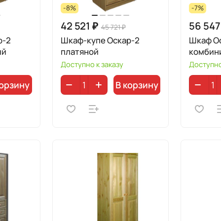
-8%
-7%
42 521 ₽
56 547
45 721 ₽
р-2
Шкаф-купе Оскар-2
Шкаф О
ый
платяной
комбин
Доступно к заказу
Доступно
корзину
В корзину