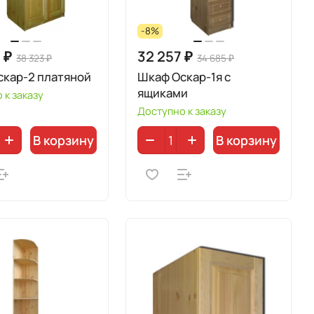
-8%
 ₽
32 257 ₽
38 323 ₽
34 685 ₽
скар-2 платяной
Шкаф Оскар-1я с
ящиками
 к заказу
Доступно к заказу
В корзину
В корзину