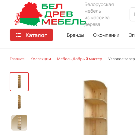
Белорусская
мебель
из массива
дерева
Каталог
Бренды
О компании
Оп
Главная
Коллекции
Мебель Добрый мастер
Угловое заве