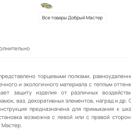
лаком, что обеспечивает защиту изделия 
различных воздействий. Отличное решен
Все товары Добрый Мастер
организации дополнительного места для
размещения фоторамок, ваз, декоративны
элементов, наград и др. Способ соединен
модуля со шкафом через межсекционные
олнительно
мебельные стяжки. Конструкция
предназначена для примыкания к шкафу
"Оскар" или устанавливается как отдельн
элемент с креплением к стене. Установка
представлено торцевыми полками, равноудаленны
возможна с левой или с правой стороны, в
ечного и экологичного материала с теплым оттенк
зависимости от сборки изделия. Реализу
вает защиту изделия от различных воздейств
мебельным предприятием Добрый Мастер
амок, ваз, декоративных элементов, наград и др.
нструкция предназначена для примыкания к шка
становка возможна с левой или с правой стороны
 Мастер.