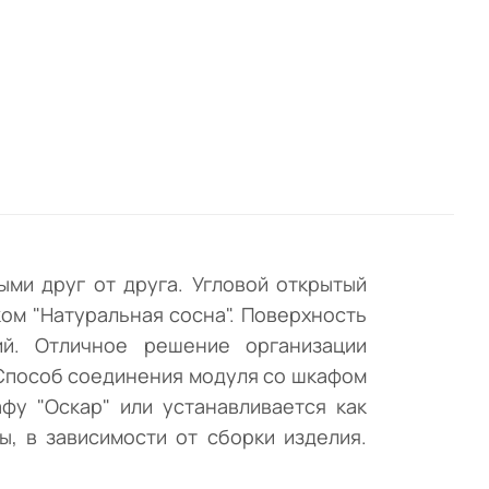
от
ие
х
ия
ый
ми друг от друга. Угловой открытый
ом "Натуральная сосна". Поверхность
ется
ий. Отличное решение организации
.
 Способ соединения модуля со шкафом
фу "Оскар" или устанавливается как
, в зависимости от сборки изделия.