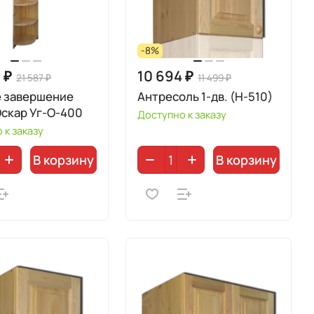
-8%
 ₽
10 694 ₽
21 587 ₽
11 499 ₽
е завершение
Антресоль 1-дв. (Н-510)
скар Уг-О-400
Доступно к заказу
 к заказу
В корзину
В корзину