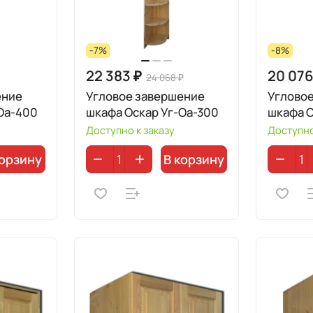
-7%
-8%
22 383 ₽
20 076
24 068 ₽
ение
Угловое завершение
Углово
Оа-400
шкафа Оскар Уг-Оа-300
шкафа О
Доступно к заказу
Доступно
корзину
В корзину