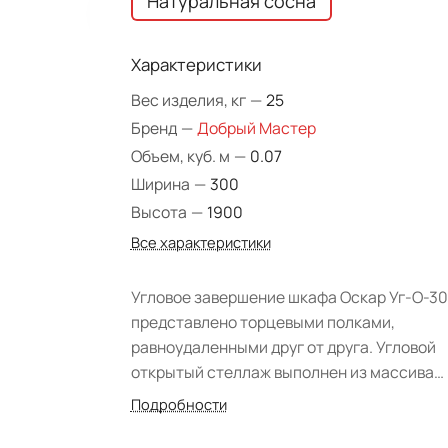
Натуральная сосна
Характеристики
Вес изделия, кг
—
25
Бренд
—
Добрый Мастер
Объем, куб. м
—
0.07
Ширина
—
300
Высота
—
1900
Все характеристики
Угловое завершение шкафа Оскар Уг-О-3
представлено торцевыми полками,
равноудаленными друг от друга. Угловой
открытый стеллаж выполнен из массива
сосны — долговечного и экологичного
Подробности
материала с теплым оттенком "Натураль
сосна". Поверхность покрыта прозрачным