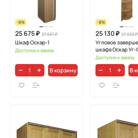
-8%
-8%
25 675 ₽
25 130 ₽
27 607 ₽
27 022 ₽
Шкаф Оскар-1
Угловое заверш
шкафа Оскар Уг-
Доступно к заказу
Доступно к заказу
В корзину
В 