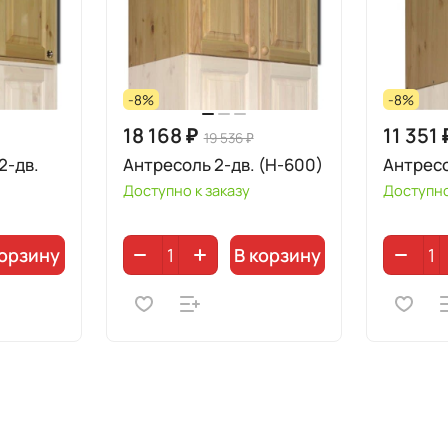
-8%
-8%
18 168 ₽
11 351 
19 536 ₽
2-дв.
Антресоль 2-дв. (Н-600)
Антресо
Доступно к заказу
Доступно
корзину
В корзину