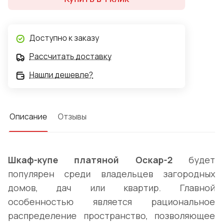
По желанию может быть доукомплектован
антресолью.
Доступно к заказу
Рассчитать доставку
Нашли дешевле?
Описание
Отзывы
Шкаф-купе платяной Оскар-2
будет
популярен среди владельцев загородных
домов, дач или квартир. Главной
особенностью является рациональное
распределение пространство, позволяющее