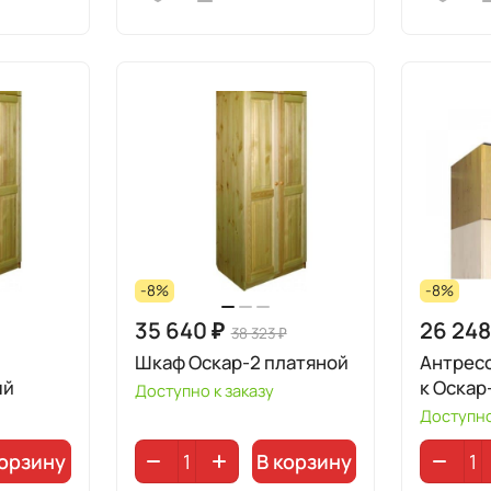
-8%
-8%
35 640 ₽
26 248
38 323 ₽
Шкаф Оскар-2 платяной
Антресо
ый
к Оскар
Доступно к заказу
Доступно
корзину
В корзину