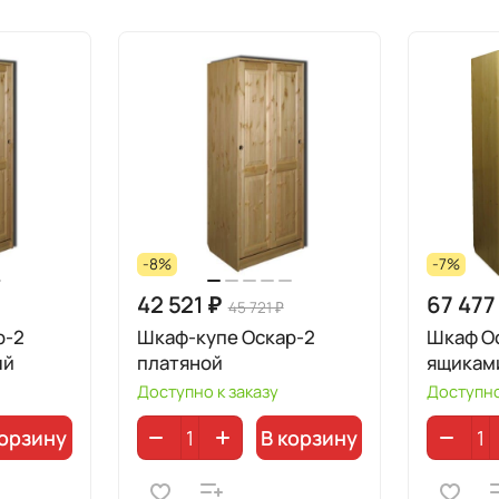
-8%
-7%
42 521 ₽
67 477
45 721 ₽
р-2
Шкаф-купе Оскар-2
Шкаф Ос
ый
платяной
ящикам
Доступно к заказу
Доступно
корзину
В корзину