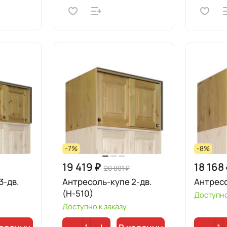
-7%
-8%
19 419 ₽
18 168
20 881 ₽
3-дв.
Антресоль-купе 2-дв.
Антресо
(Н-510)
Доступно
Доступно к заказу