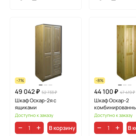
-7%
-8%
49 042 ₽
44 100 ₽
52 733 ₽
47 419 ₽
Шкаф Оскар-2я с
Шкаф Оскар-2
ящиками
комбинированн
Доступно к заказу
Доступно к заказу
В корзину
В 