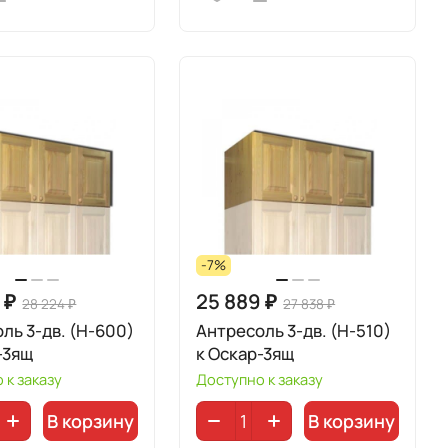
-7%
 ₽
25 889 ₽
28 224 ₽
27 838 ₽
ль 3-дв. (Н-600)
Антресоль 3-дв. (Н-510)
-3ящ
к Оскар-3ящ
 к заказу
Доступно к заказу
В корзину
В корзину