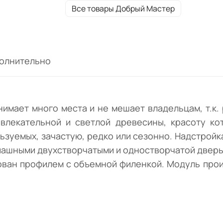
редко или сезонно. Надстройка со шкафо
Все товары Добрый Мастер
составляет в высоту 2410 мм. Модель
представлена двумя отделениями за
распашными двухстворчатыми и
одностворчатой дверьми с вкладными
олнительно
полками в каждом. Фасад выполнен из
бессучкового массива и декорирован
профилем с объемной филенкой. Модуль
производства мебельной фабрики Добры
имает много места и не мешает владельцам, т.к.
Мастер исполнен в цвете "Натуральная
влекательной и светлой древесины, красоту ко
сосна".
зуемых, зачастую, редко или сезонно. Надстройка
пашными двухстворчатыми и одностворчатой дверьм
рован профилем с объемной филенкой. Модуль про