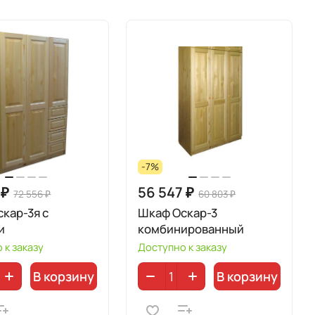
-7%
 ₽
56 547 ₽
72 556 ₽
60 803 ₽
кар-3я с
Шкаф Оскар-3
и
комбинированный
 к заказу
Доступно к заказу
В корзину
В корзину