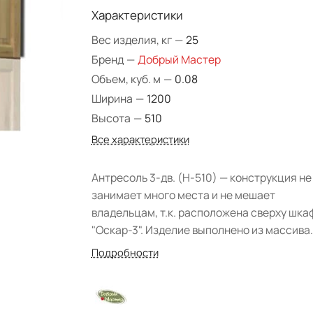
Характеристики
Вес изделия, кг
—
25
Бренд
—
Добрый Мастер
Объем, куб. м
—
0.08
Ширина
—
1200
Высота
—
510
Все характеристики
Антресоль 3-дв. (Н-510) — конструкция не
занимает много места и не мешает
владельцам, т.к. расположена сверху шка
"Оскар-3". Изделие выполнено из массива
сосны — привлекательной и светлой
Подробности
древесины, красоту которой подчеркивае
прозрачный лак. Дополнительное место
хранения вещей, используемых, зачастую