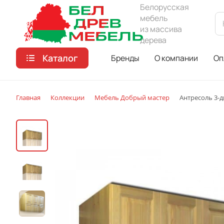
Белорусская
мебель
из массива
дерева
Каталог
Бренды
О компании
Оп
Главная
Коллекции
Мебель Добрый мастер
Антресоль 3-дв