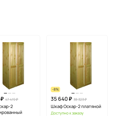
-8%
 ₽
35 640 ₽
47 419 ₽
38 323 ₽
скар-2
Шкаф Оскар-2 платяной
ированный
Доступно к заказу