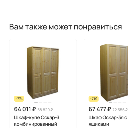
Вам также может понравиться
-7%
-7%
64 011 ₽
67 477 ₽
68 829 ₽
72 556 ₽
Шкаф-купе Оскар-3
Шкаф Оскар-3я с
комбинированный
ящиками