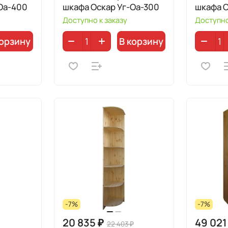
Оа-400
шкафа Оскар Уг-Оа-300
шкафа О
Доступно к заказу
Доступно
корзину
В корзину
-7%
-7%
20 835 ₽
49 021
22 403 ₽