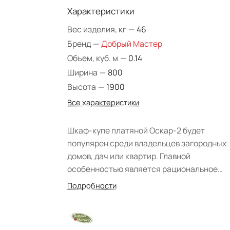
Характеристики
Вес изделия, кг
—
46
Бренд
—
Добрый Мастер
Объем, куб. м
—
0.14
Ширина
—
800
Высота
—
1900
Все характеристики
Шкаф-купе платяной Оскар-2 будет
популярен среди владельцев загородных
домов, дач или квартир. Главной
особенностью является рациональное
распределение пространство, позволяю
Подробности
экономить место в комнате. Модель в
классическом стиле способна отлично
дополнить как классический, так и