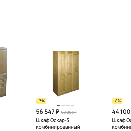
-7%
-8%
56 547 ₽
44 100
60 803 ₽
Шкаф Оскар-3
Шкаф О
комбинированный
комбин