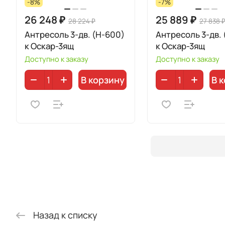
-8%
-7%
26 248 ₽
25 889 ₽
28 224 ₽
27 838 
Антресоль 3-дв. (Н-600)
Антресоль 3-дв. 
к Оскар-3ящ
к Оскар-3ящ
Доступно к заказу
Доступно к заказу
В корзину
В 
Назад к списку