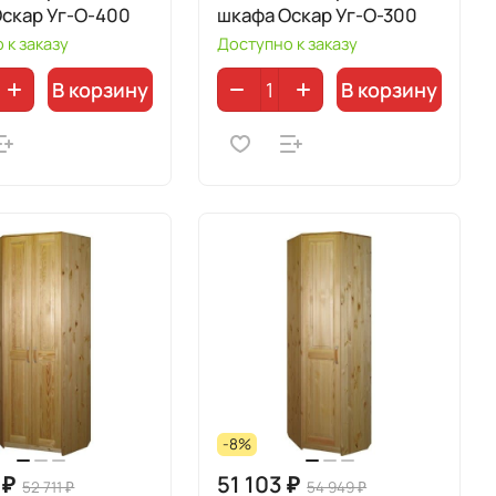
скар Уг-О-400
шкафа Оскар Уг-О-300
 к заказу
Доступно к заказу
В корзину
В корзину
-8%
 ₽
51 103 ₽
52 711 ₽
54 949 ₽