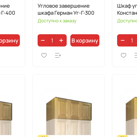
ение
Угловое завершение
Шкаф у
-Г-400
шкафа Герман Уг-Г-300
Констан
Доступно к заказу
Доступно
корзину
В корзину