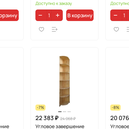
Доступно к заказу
Доступно
корзину
В корзину
-7%
-8%
22 383 ₽
20 076
24 068 ₽
ение
Угловое завершение
Углово