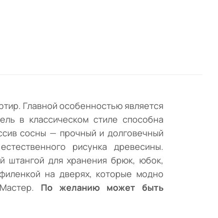
я
ный
ием
а
юбок,
из
артир. Главной особенностью является
ель в классическом стиле способна
ассив сосны — прочный и долговечный
в
естественного рисунка древесины.
й штангой для хранения брюк, юбок,
филенкой на дверях, которые модно
 Мастер.
По желанию может быть