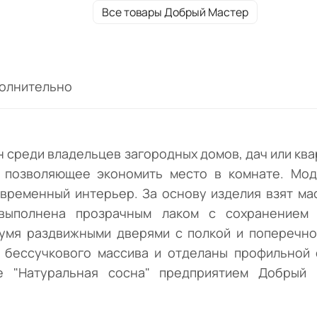
современный интерьер. За основу издели
Все товары Добрый Мастер
взят массив сосны — прочный и долговеч
материал. Защитная отделка поверхности
выполнена прозрачным лаком с сохранен
естественного рисунка древесины.
олнительно
Конструкция представлена отделением з
двумя раздвижными дверями с полкой и
поперечной штангой для хранения брюк, 
верхней одежды и др. Фасады выполнены 
 среди владельцев загородных домов, дач или кв
бессучкового массива и отделаны
 позволяющее экономить место в комнате. Мод
профильной филенкой на дверях, которые
современный интерьер. За основу изделия взят м
модно заменить на зеркала. Реализуется 
 выполнена прозрачным лаком с сохранением 
цвете "Натуральная сосна" предприятием
умя раздвижными дверями с полкой и поперечно
Добрый Мастер. По желанию может быть
доукомплектован антресолью.
 бессучкового массива и отделаны профильной 
те "Натуральная сосна" предприятием Добрый