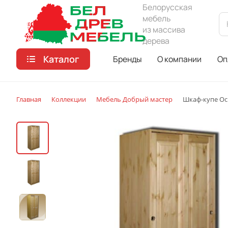
Белорусская
мебель
из массива
дерева
Каталог
Бренды
О компании
Оп
Главная
Коллекции
Мебель Добрый мастер
Шкаф-купе Ос