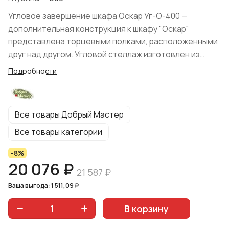
Угловое завершение шкафа Оскар Уг-О-400 —
дополнительная конструкция к шкафу "Оскар"
представлена торцевыми полками, расположенными
друг над другом. Угловой стеллаж изготовлен из
массива сосны с отделкой поверхности прозрачным
Подробности
лаком, безопасным для здоровья человека. Способ
соединения модуля со шкафом через
межсекционные мебельные стяжки.
Все товары Добрый Мастер
Устанавливается с левой или с правой стороны,
примыкая к шкафу или как отдельный элемент с
Все товары категории
креплением к стене. Реализуется в цвете
-8%
"Натуральная сосна" производства Добрый Мастер.
20 076 ₽
21 587 ₽
Ваша выгода: 1 511,09 ₽
В корзину