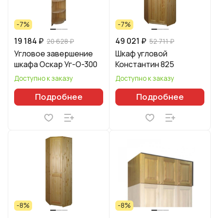
-7%
-7%
19 184 ₽
49 021 ₽
20 628 ₽
52 711 ₽
Угловое завершение
Шкаф угловой
шкафа Оскар Уг-О-300
Константин 825
Доступно к заказу
Доступно к заказу
Подробнее
Подробнее
-8%
-8%