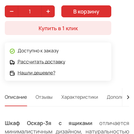
для спальных и детских комнат в классическом стиле.
В корзину
Фасады выполнены из бессучкового массива и
отделаны профильной филенкой на дверях. Высоту
шкафа можно увеличить за счет дополнительного
Купить в 1 клик
места — антресоли, можно заказать отдельно. Цвет
"Натуральная сосна". Производство — мебельная
фабрика Добрый Мастер.
Доступно к заказу
Рассчитать доставку
Нашли дешевле?
Описание
Отзывы
Характеристики
Дополнител
Шкаф Оскар-3я с ящиками
отличается
минималистичным дизайном, натуральностью