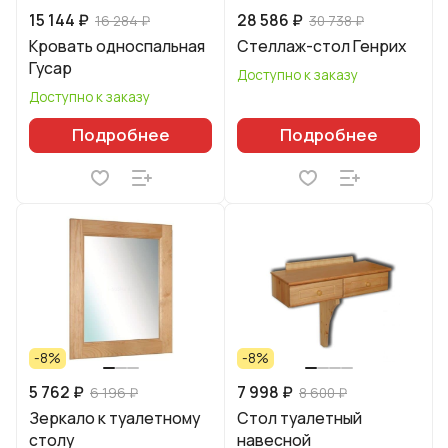
15 144 ₽
28 586 ₽
16 284 ₽
30 738 ₽
Кровать односпальная
Стеллаж-стол Генрих
Гусар
Доступно к заказу
Доступно к заказу
Подробнее
Подробнее
-8%
-8%
5 762 ₽
7 998 ₽
6 196 ₽
8 600 ₽
Зеркало к туалетному
Стол туалетный
столу
навесной