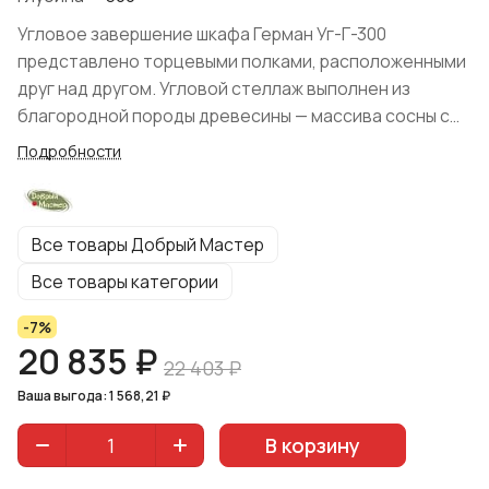
Угловое завершение шкафа Герман Уг-Г-300
представлено торцевыми полками, расположенными
друг над другом. Угловой стеллаж выполнен из
благородной породы древесины — массива сосны с
отделкой поверхности прозрачным лаком. Способ
Подробности
соединения модуля со шкафом через
межсекционные мебельные стяжки. Конструкция
предназначена для примыкания к шкафу "Герман" или
Все товары Добрый Мастер
устанавливается как отдельный элемент с
креплением к стене. Установка возможна с левой или
Все товары категории
с правой стороны, в зависимости от сборки изделия.
-7%
Реализуется в цвете "Натуральная сосна"
20 835 ₽
производства Добрый Мастер.
22 403 ₽
Ваша выгода: 1 568,21 ₽
В корзину