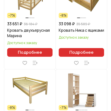
-7%
-8%
33 651 ₽
33 098 ₽
36 184 ₽
35 589 ₽
Кровать двухъярусная
Кровать Ника с ящиками
Марина
Доступно к заказу
Доступно к заказу
Подробнее
Подробнее
-8%
-7%