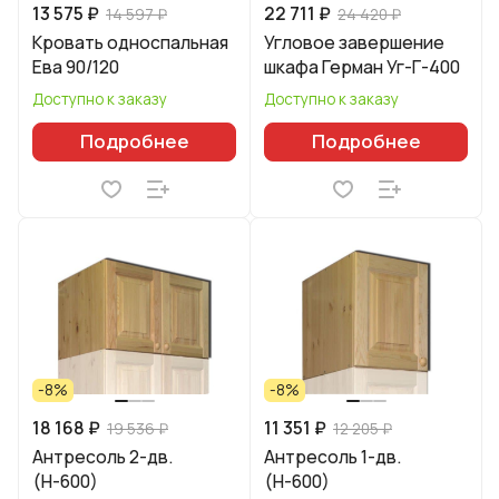
13 575 ₽
22 711 ₽
14 597 ₽
24 420 ₽
Кровать односпальная
Угловое завершение
Ева 90/120
шкафа Герман Уг-Г-400
Доступно к заказу
Доступно к заказу
Подробнее
Подробнее
-8%
-8%
18 168 ₽
11 351 ₽
19 536 ₽
12 205 ₽
Антресоль 2-дв.
Антресоль 1-дв.
(Н-600)
(Н-600)