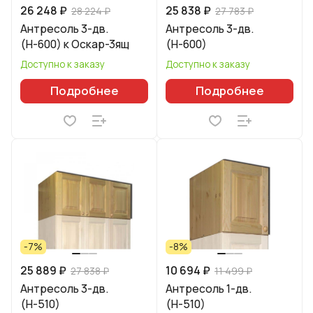
26 248 ₽
25 838 ₽
28 224 ₽
27 783 ₽
Антресоль 3-дв.
Антресоль 3-дв.
(Н-600) к Оскар-3ящ
(Н-600)
Доступно к заказу
Доступно к заказу
Подробнее
Подробнее
-7%
-8%
25 889 ₽
10 694 ₽
27 838 ₽
11 499 ₽
Антресоль 3-дв.
Антресоль 1-дв.
(Н-510)
(Н-510)