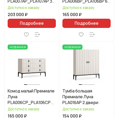
PLA007AP_PLA107AP 3
PLA006BP_PLA106BP 6
двери 3 ящика
ящиков
Доступно к заказу
Доступно к заказу
203 000 ₽
165 000 ₽
Подробнее
Подробнее
НОВИНКИ
НОВИНКИ
Комод малый Премиале
Тумба большая
Луна
Премиале Луна
PLA006CP_PLA106CP 6
PLA016AP 2 двери
ящиков
Доступно к заказу
Доступно к заказу
165 000 ₽
154 000 ₽