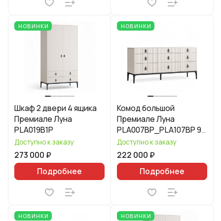
НОВИНКИ
НОВИНКИ
Шкаф 2 двери 4 ящика
Комод большой
Премиале Луна
Премиале Луна
PLA019B1P
PLA007BP_PLA107BP 9
ящиков
Доступно к заказу
Доступно к заказу
273 000 ₽
222 000 ₽
Подробнее
Подробнее
НОВИНКИ
НОВИНКИ