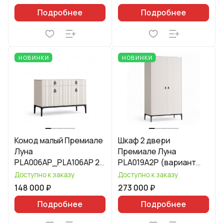
Подробнее
Подробнее
НОВИНКИ
НОВИНКИ
Комод малый Премиале
Шкаф 2 двери
Луна
Премиале Луна
PLA006AP_PLA106AP 2
PLA019A2P (вариант
ящика 2 двери
наполнения 2)
Доступно к заказу
Доступно к заказу
148 000 ₽
273 000 ₽
Подробнее
Подробнее