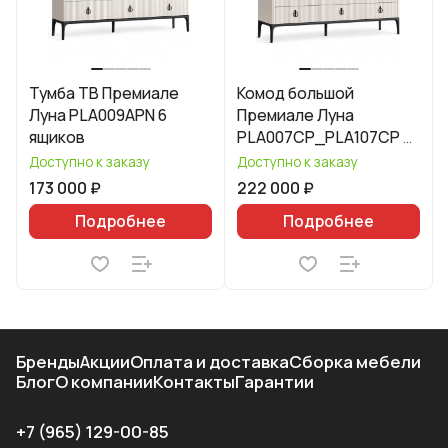
Тумба ТВ Премиале
Комод большой
Луна PLA009APN 6
Премиале Луна
ящиков
PLA007CP_PLA107CP 9
ящиков
Доступно к заказу
Доступно к заказу
173 000 ₽
222 000 ₽
Подробнее
Подробнее
Бренды
Акции
Оплата и доставка
Сборка мебели
Блог
О компании
Контакты
Гарантии
+7 (965) 129-00-85