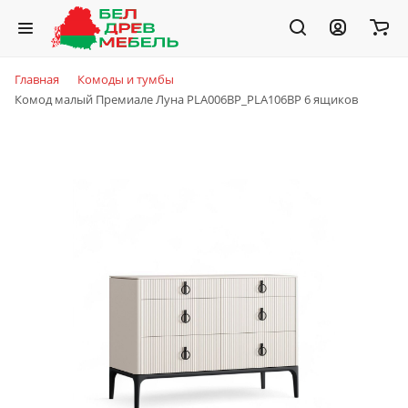
Главная
Комоды и тумбы
Комод малый Премиале Луна PLA006BP_PLA106BP 6 ящиков