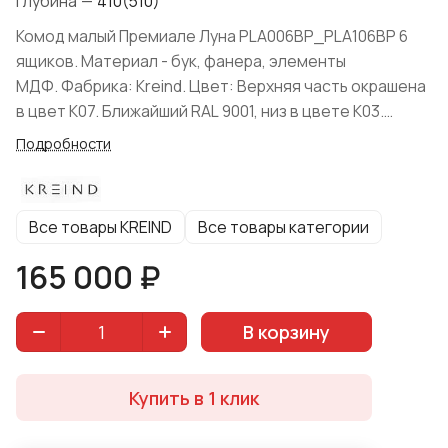
Глубина
—
410(510)
Комод малый Премиале Луна PLA006BP_PLA106BP 6
ящиков. Материал - бук, фанера, элементы
МДФ. Фабрика: Kreind. Цвет: Верхняя часть окрашена
в цвет K07. Ближайший RAL 9001, низ в цвете K03.
Ближайший RAL 9005. Форма поставки: в разобранном
Подробности
виде.
Все товары KREIND
Все товары категории
165 000 ₽
В корзину
Купить в 1 клик