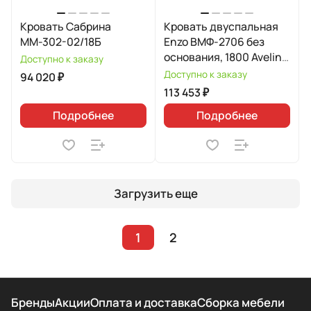
Кровать Сабрина
Кровать двуспальная
ММ-302-02/18Б
Enzo ВМФ-2706 без
основания, 1800 Avelina
Доступно к заказу
9534
Доступно к заказу
94 020 ₽
113 453 ₽
Подробнее
Подробнее
Загрузить еще
1
2
Бренды
Акции
Оплата и доставка
Сборка мебели