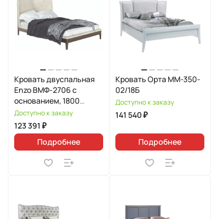
Кровать двуспальная
Кровать Орта ММ-350-
Enzo ВМФ-2706 с
02/18Б
основанием, 1800
Доступно к заказу
Avelina 9534
Доступно к заказу
141 540 ₽
123 391 ₽
Подробнее
Подробнее