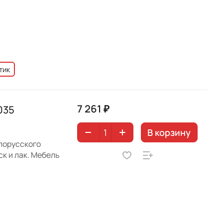
тик
7 261 ₽
035
В корзину
лорусского
к и лак. Мебель