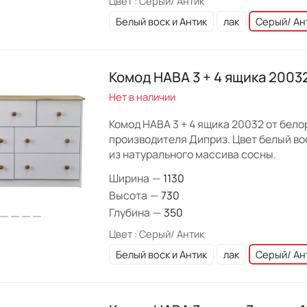
Цвет :
Серый/ Антик
Белый воск и Антик
лак
Серый/ Ан
Комод HABA 3 + 4 ящика 2003
Нет в наличии
Комод HABA 3 + 4 ящика 20032 от бело
производителя Диприз. Цвет белый вос
из натурального массива сосны.
Ширина
—
1130
Высота
—
730
Глубина
—
350
Цвет :
Серый/ Антик
Белый воск и Антик
лак
Серый/ Ан