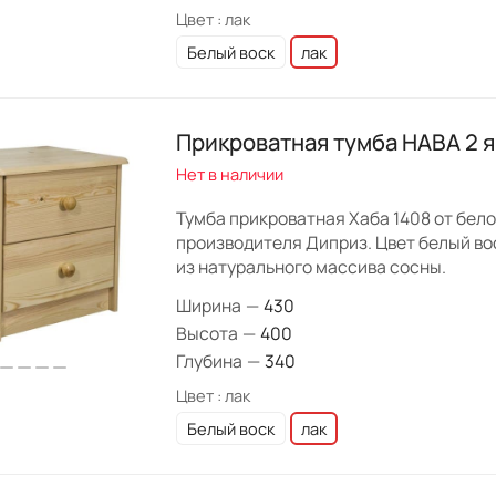
Цвет :
лак
Белый воск
лак
Прикроватная тумба HABA 2 
Нет в наличии
Тумба прикроватная Хаба 1408 от бел
производителя Диприз. Цвет белый вос
из натурального массива сосны.
Ширина
—
430
Высота
—
400
Глубина
—
340
Цвет :
лак
Белый воск
лак