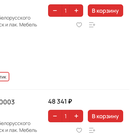
В корзину
белорусского
к и лак. Мебель
тик
48 341 ₽
70003
В корзину
белорусского
к и лак. Мебель