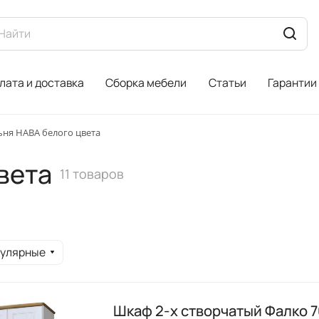
лата и доставка
Сборка мебели
Статьи
Гарантии
ьня HABA белого цвета
вета
11 товаров
пулярные
Шкаф 2-х створчатый Фалко 