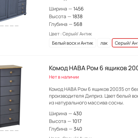
Ширина
—
1456
Высота
—
1838
Глубина
—
568
Цвет :
Серый/ Антик
Белый воск и Антик
лак
Серый/ Ан
Комод HABA Ром 6 ящиков 20
Нет в наличии
Комод HABA Ром 6 ящиков 20035 от бе
производителя Диприз. Цвет белый вос
из натурального массива сосны.
Ширина
—
430
Высота
—
1017
Глубина
—
340