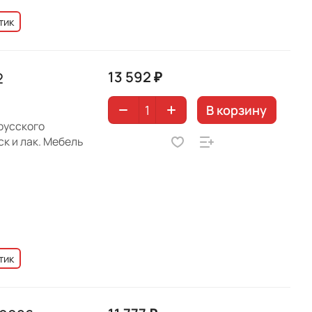
тик
13 592 ₽
2
В корзину
русского
к и лак. Мебель
тик