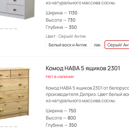
из натурального массива сосны.
Ширина
—
1130
Высота
—
730
Глубина
—
350
Цвет :
Серый/ Антик
Белый воск и Антик
лак
Серый/ Ан
Комод HABA 5 ящиков 2301
Нет в наличии
Комод HABA 5 ящиков 2301 от белорус
производителя Диприз. Цвет белый вос
из натурального массива сосны.
Ширина
—
750
Высота
—
800
Глубина
—
350