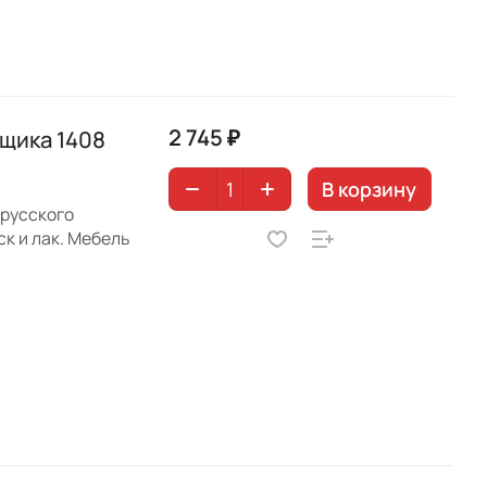
2 745 ₽
ящика 1408
В корзину
орусского
к и лак. Мебель