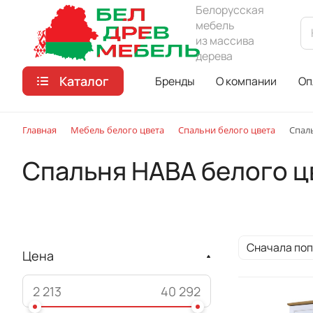
Белорусская
мебель
из массива
дерева
Каталог
Бренды
О компании
Оп
Главная
Мебель белого цвета
Спальни белого цвета
Спал
Спальня HABA белого ц
Сначала по
Цена