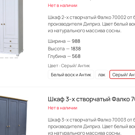
Нет в наличии
Шкаф 2-х створчатый Фалко 70002 от 
производителя Диприз. Цвет белый вос
из натурального массива сосны.
Ширина
—
988
Высота
—
1838
Глубина
—
568
Цвет :
Серый/ Антик
Белый воск и Антик
лак
Серый/ Ан
Шкаф 3-х створчатый Фалко 
Нет в наличии
Шкаф 3-х створчатый Фалко 70003 от 
производителя Диприз. Цвет белый вос
из натурального массива сосны.