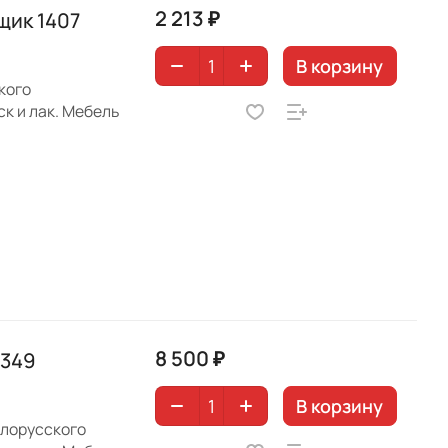
2 213 ₽
щик 1407
В корзину
кого
к и лак. Мебель
8 500 ₽
1349
В корзину
елорусского