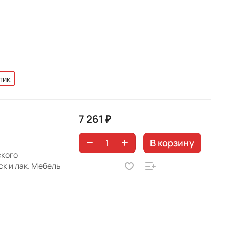
тик
7 261 ₽
В корзину
ского
к и лак. Мебель