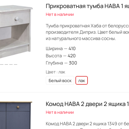
Прикроватная тумба HABA 1 я
Нет в наличии
Тумба прикроватная Хаба от белорусс
производителя Диприз. Цвет белый вос
из натурального массива сосны.
Ширина
—
410
Высота
—
420
Глубина
—
300
Цвет :
лак
Белый воск
лак
Комод HABA 2 двери 2 ящика 
Нет в наличии
Комод HABA 2 двери 2 ящика 1349 от б