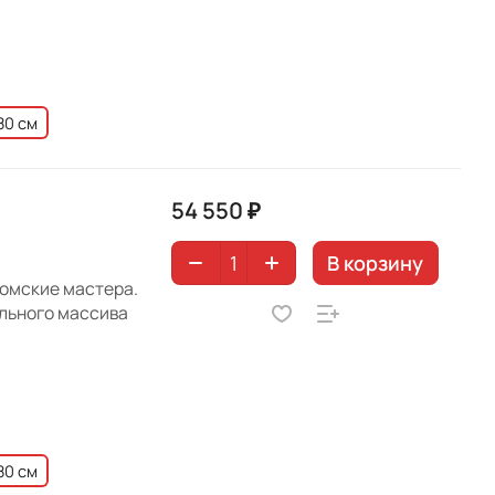
80 см
54 550 ₽
В корзину
ромские мастера.
ального массива
80 см