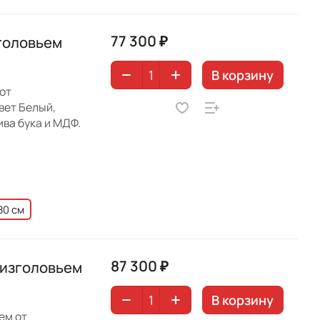
77 300 ₽
зголовьем
В корзину
от
вет Белый,
ива бука и МДФ.
80 см
87 300 ₽
 изголовьем
В корзину
ем от