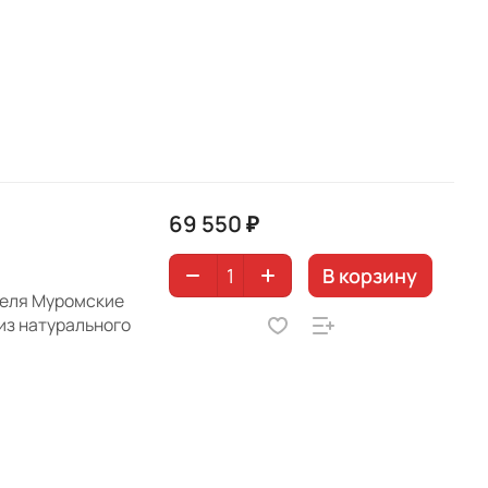
69 550 ₽
В корзину
теля Муромские
из натурального