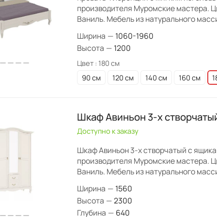
производителя Муромские мастера. Ц
Ваниль. Мебель из натурального масс
Ширина
—
1060-1960
Высота
—
1200
Цвет :
180 см
90 см
120 см
140 см
160 см
1
Шкаф Авиньон 3-х створчаты
Доступно к заказу
Шкаф Авиньон 3-х створчатый с ящика
производителя Муромские мастера. Ц
Ваниль. Мебель из натурального масс
Ширина
—
1560
Высота
—
2300
Глубина
—
640