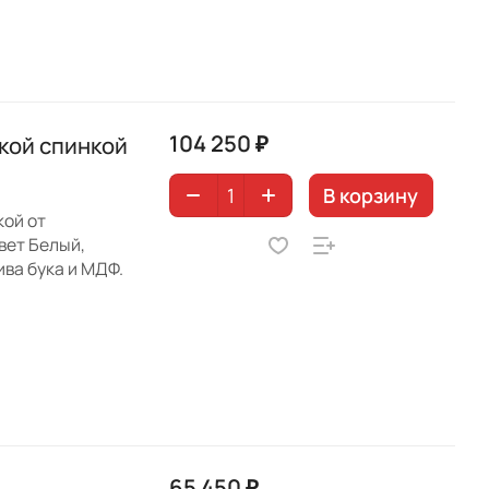
104 250 ₽
кой спинкой
В корзину
кой от
вет Белый,
ива бука и МДФ.
65 450 ₽