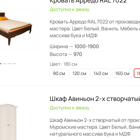
Кровать Арредо RAL 7022
Доступно к заказу
Кровать Арредо RAL 7022 от производ
мастера. Цвет Белый, Ваниль. Мебель 
массива бука и МДФ.
Ширина
—
1000-1900
Высота
—
970
Цвет :
180 см
90 см
120 см
140 см
160 см
1
Шкаф Авиньон 2-х створчаты
Доступно к заказу
Шкаф Авиньон 2-х створчатый от прои
Муромские мастера. Цвет Белый, Вани
натурального массива бука и МДФ.