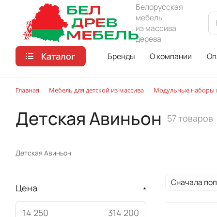
Белорусская
мебель
из массива
дерева
Каталог
Бренды
О компании
Оп
Главная
Мебель для детской из массива
Модульные наборы м
Детская Авиньон
57 товаров
Детская Авиньон
Сначала по
Цена