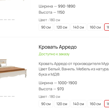
Ширина
—
990-1890
Высота
—
1150
Цвет :
180 см
90 см
120 см
140 см
160 см
1
Кровать Арредо
Доступно к заказу
Кровать Арредо от производителя Му
Цвет Белый, Ваниль. Мебель из натур
бука и МДФ.
Ширина
—
1000-1900
Высота
—
970
Цвет :
180 см
90 см
120 см
140 см
160 см
1