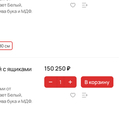
вет Белый,
ива бука и МДФ.
80 см
150 250 ₽
й с ящиками
В корзину
ми от
вет Белый,
ива бука и МДФ.