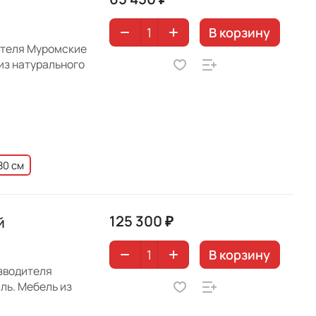
В корзину
ителя Муромские
из натурального
80 см
125 300 ₽
й
В корзину
зводителя
ль. Мебель из