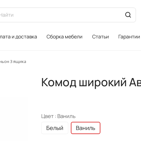
лата и доставка
Сборка мебели
Статьи
Гарантии
ньон 3 ящика
Комод широкий Ав
Цвет :
Ваниль
Белый
Ваниль