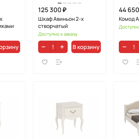
125 300 ₽
44 650
х
Шкаф Авиньон 2-х
Комод А
иками
створчатый
Доступно
Доступно к заказу
корзину
В корзину