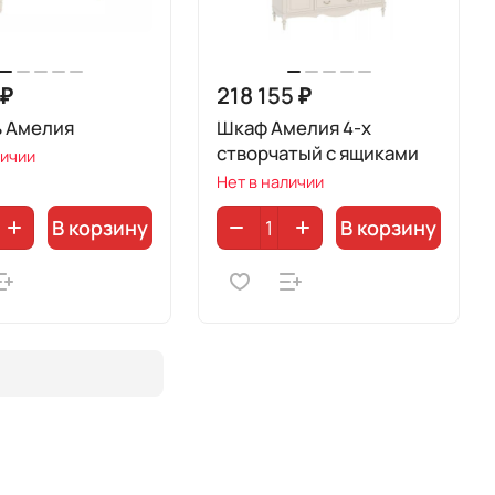
 ₽
218 155 ₽
ь Амелия
Шкаф Амелия 4-х
створчатый с ящиками
личии
Нет в наличии
В корзину
В корзину