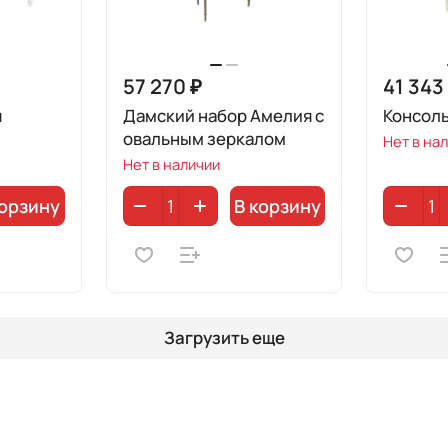
57 270 ₽
41 343
я
Дамский набор Амелия с
Консол
овальным зеркалом
Нет в на
Нет в наличии
корзину
В корзину
Загрузить еще