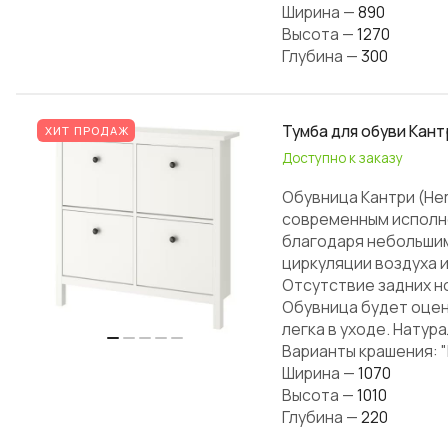
Ширина
—
890
Высота
—
1270
Глубина
—
300
Тумба для обуви Кант
ХИТ ПРОДАЖ
Доступно к заказу
Обувница Кантри (He
современным исполне
благодаря небольшим
циркуляции воздуха и
Отсутствие задних н
Обувница будет оцен
легка в уходе. Натур
Варианты крашения: "
Ширина
—
1070
Высота
—
1010
Глубина
—
220