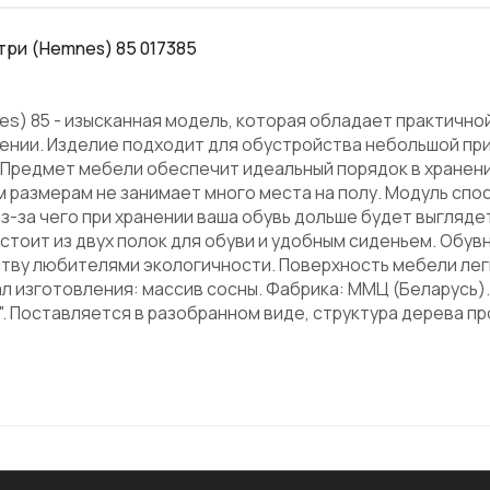
три (Hemnes) 85 017385
es) 85 - изысканная модель, которая обладает практично
нии. Изделие подходит для обустройства небольшой пр
 Предмет мебели обеспечит идеальный порядок в хранени
 размерам не занимает много места на полу. Модуль спо
з-за чего при хранении ваша обувь дольше будет выглядет
стоит из двух полок для обуви и удобным сиденьем. Обув
тву любителями экологичности. Поверхность мебели легк
л изготовления: массив сосны. Фабрика: ММЦ (Беларусь)
". Поставляется в разобранном виде, структура дерева п