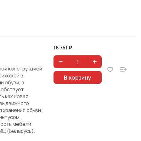
18 751 ₽
ной конструкцией
рихожей в
В корзину
и обуви, а
собствует
ь как новая.
 выдвижного
 хранения обуви.
интусом.
ность мебели
МЦ (Беларусь).