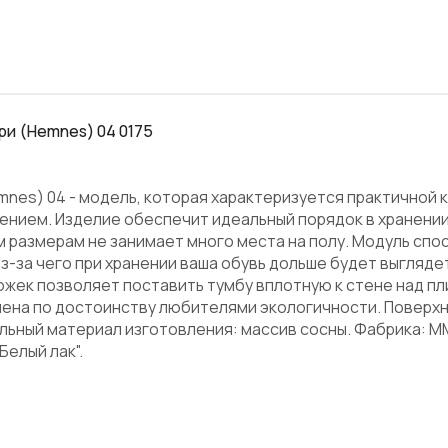
ри (Hemnes) 04 0175
mnes) 04 - модель, которая характеризуется практичной 
нием. Изделие обеспечит идеальный порядок в хранении 
 размерам не занимает много места на полу. Модуль спо
з-за чего при хранении ваша обувь дольше будет выглядет
ожек позволяет поставить тумбу вплотную к стене над пл
ена по достоинству любителями экологичности. Поверх
альный материал изготовления: массив сосны. Фабрика: М
Белый лак".