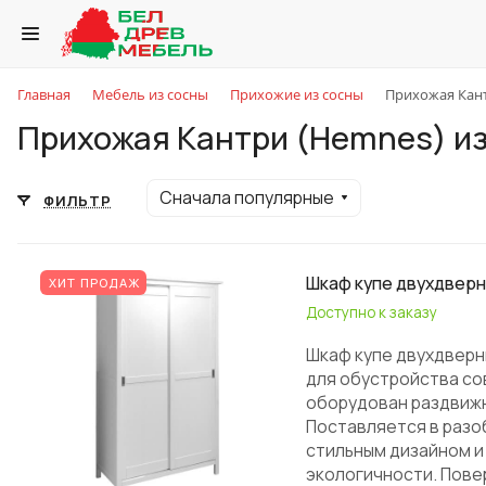
Главная
Мебель из сосны
Прихожие из сосны
Прихожая Кант
Прихожая Кантри (Hemnes) из
Сначала популярные
ФИЛЬТР
Шкаф купе двухдвер
ХИТ ПРОДАЖ
Доступно к заказу
Шкаф купе двухдверн
для обустройства сов
оборудован раздвижн
Поставляется в разо
стильным дизайном и
экологичности. Пове