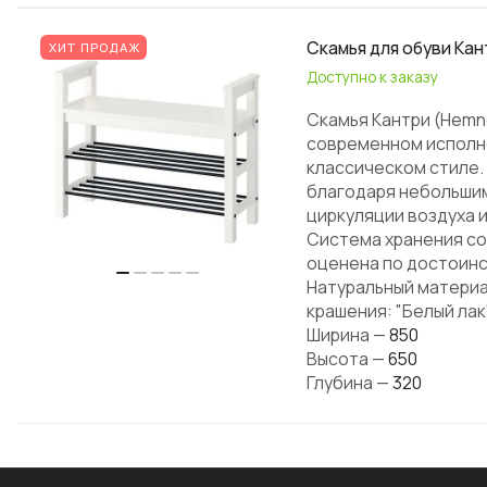
Скамья для обуви Кан
ХИТ ПРОДАЖ
Доступно к заказу
Скамья Кантри (Hemn
современном исполне
классическом стиле.
благодаря небольшим
циркуляции воздуха и
Система хранения со
оценена по достоинс
Натуральный материа
крашения: "Белый лак
Ширина
—
850
Высота
—
650
Глубина
—
320