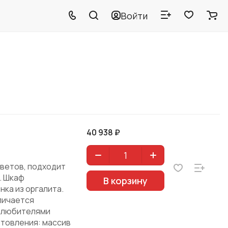
Войти
40 938 ₽
цветов, подходит
. Шкаф
В корзину
нка из оргалита.
тличается
у любителями
отовления: массив