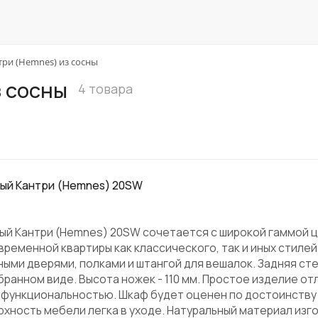
ри (Hemnes) из сосны
 сосны
4 товара
ный Кантри (Hemnes) 20SW
ый Кантри (Hemnes) 20SW сочетается с широкой гаммой 
ременной квартиры как классического, так и иных стилей
ыми дверями, полками и штангой для вешалок. Задняя сте
бранном виде. Высота ножек - 110 мм. Простое изделие о
 функциональностью. Шкаф будет оценен по достоинств
рхность мебели легка в уходе. Натуральный материал изг