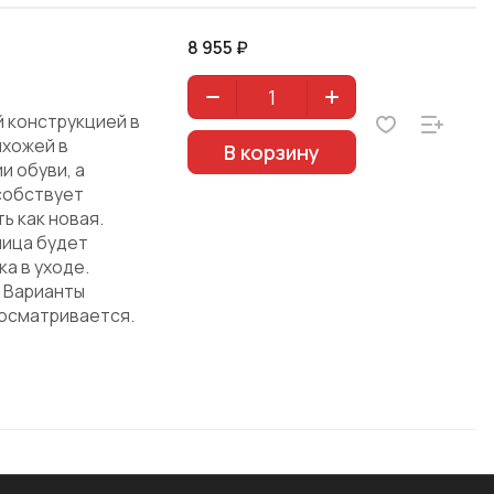
8 955 ₽
й конструкцией в
ихожей в
В корзину
и обуви, а
собствует
ь как новая.
ница будет
а в уходе.
. Варианты
росматривается.