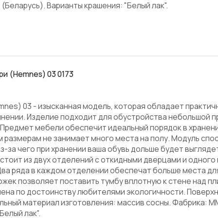
(Беларусь). Варианты крашения: "Белый лак".
ри (Hemnes) 03 0173
mnes) 03 - изысканная модель, которая обладает практич
нении. Изделие подходит для обустройства небольшой п
 Предмет мебели обеспечит идеальный порядок в хранени
 размерам не занимает много места на полу. Модуль спо
з-за чего при хранении ваша обувь дольше будет выглядет
стоит из двух отделений с откидными дверцами и одного
Два ряда в каждом отделении обеспечат больше места для
ожек позволяет поставить тумбу вплотную к стене над пл
ена по достоинству любителями экологичности. Поверх
альный материал изготовления: массив сосны. Фабрика: М
Белый лак".