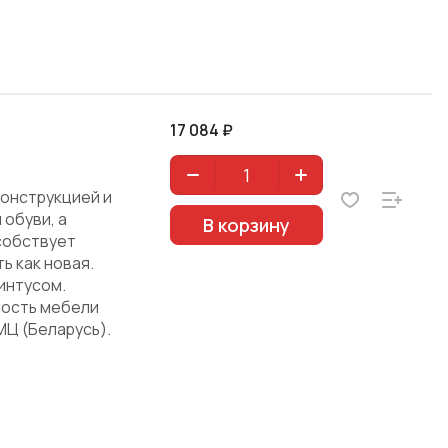
17 084 ₽
конструкцией и
обуви, а
В корзину
собствует
ь как новая.
интусом.
ность мебели
МЦ (Беларусь).