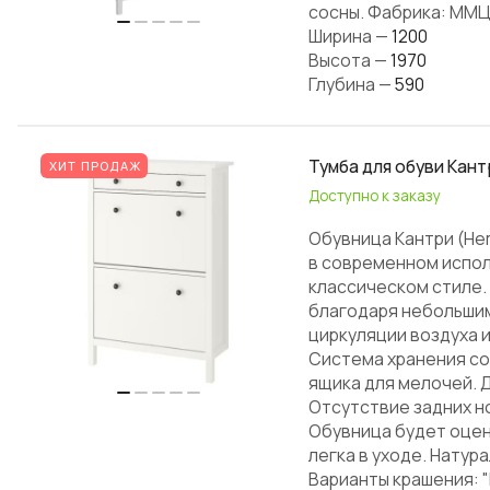
сосны. Фабрика: ММЦ 
Ширина
—
1200
Высота
—
1970
Глубина
—
590
Тумба для обуви Кант
ХИТ ПРОДАЖ
Доступно к заказу
Обувница Кантри (He
в современном испол
классическом стиле.
благодаря небольшим
циркуляции воздуха и
Система хранения со
ящика для мелочей. 
Отсутствие задних н
Обувница будет оцен
легка в уходе. Натур
Варианты крашения: "