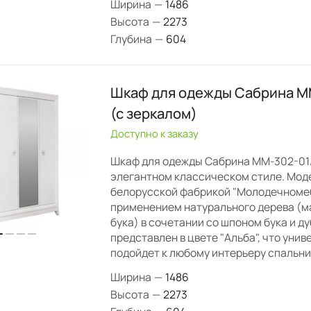
Ширина
—
1486
Высота
—
2273
Глубина
—
604
Шкаф для одежды Сабрина М
(с зеркалом)
Доступно к заказу
Шкаф для одежды Сабрина ММ-302-01/
элегантном классическом стиле. Мод
белорусской фабрикой "Молодечномеб
применением натурального дерева (ма
бука) в сочетании со шпоном бука и д
представлен в цвете "Альба", что уни
подойдет к любому интерьеру спальни
Ширина
—
1486
Высота
—
2273