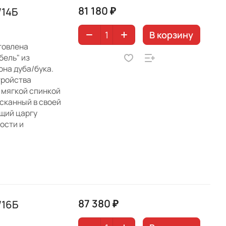
81 180 ₽
/14Б
В корзину
товлена
ель" из
она дуба/бука.
тройства
 мягкой спинкой
ысканный в своей
щий царгу
ости и
87 380 ₽
/16Б