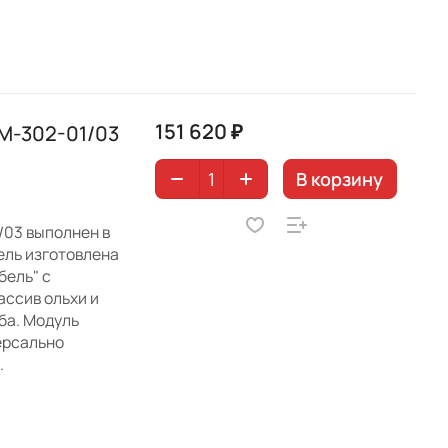
151 620 ₽
М-302-01/03
В корзину
03 выполнен в
ель изготовлена
ель" с
ссив ольхи и
уба. Модуль
версально
.