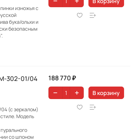
В корзину
пинки изножья с
русской
ва бука/ольхи и
ески безопасным
".
188 770 ₽
М-302-01/04
В корзину
04 (с зеркалом)
 стиле. Модель
атурального
ании со шпоном