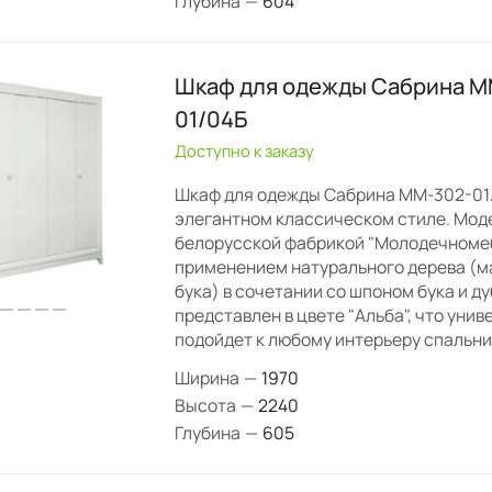
Глубина
—
604
Шкаф для одежды Сабрина М
01/04Б
Доступно к заказу
Шкаф для одежды Сабрина ММ-302-01
элегантном классическом стиле. Мод
белорусской фабрикой "Молодечномеб
применением натурального дерева (ма
бука) в сочетании со шпоном бука и д
представлен в цвете "Альба", что уни
подойдет к любому интерьеру спальни
Ширина
—
1970
Высота
—
2240
Глубина
—
605