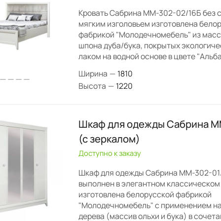
Кровать Сабрина ММ-302-02/16Б без с
мягким изголовьем изготовлена бело
фабрикой "Молодечномебель" из масси
шпона дуба/бука, покрытых экологич
лаком на водной основе в цвете "Альба
Ширина
—
1810
Высота
—
1220
Шкаф для одежды Сабрина М
(с зеркалом)
Доступно к заказу
Шкаф для одежды Сабрина ММ-302-01/
выполнен в элегантном классическом
изготовлена белорусской фабрикой
"Молодечномебель" с применением н
дерева (массив ольхи и бука) в сочет