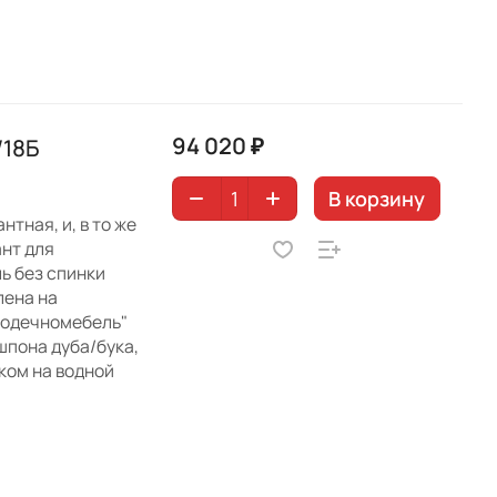
94 020 ₽
/18Б
В корзину
тная, и, в то же
ант для
ь без спинки
лена на
лодечномебель"
шпона дуба/бука,
ком на водной