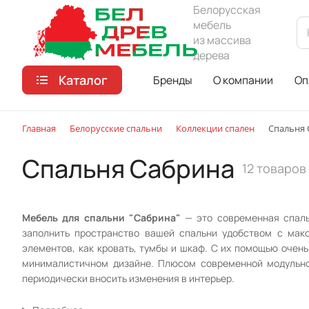
Белорусская
мебель
из массива
дерева
Каталог
Бренды
О компании
Оп
Главная
Белорусские спальни
Коллекции спален
Спальня 
Спальня Сабрина
12 товаров
Мебель для спальни "Сабрина"
— это современная спаль
заполнить пространство вашей спальни удобством с мак
элементов, как кровать, тумбы и шкаф. С их помощью очен
минималистичном дизайне. Плюсом современной модульно
периодически вносить изменения в интерьер.