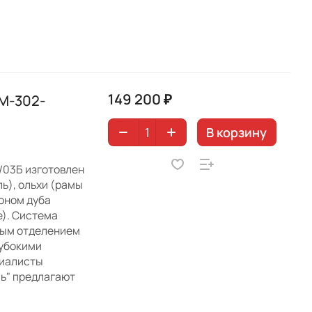
149 200 ₽
М-302-
В корзину
/03Б изготовлен
ь), ольхи (рамы
оном дуба
е). Система
тым отделением
лубокими
циалисты
ь" предлагают