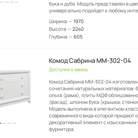
бука и дуба. Модуль представлен в цвет
универсально подойдет к любому инте
Ширина
—
1970
Высота
—
2240
Глубина
—
605
Комод Сабрина ММ-302-04
Доступно к заказу
Комод Сабрина ММ-302-04 изготовлен
сочетания натуральных материалов: б
ольха (рама), плиты МДФ облицованн
(фасад), шпоном бука (крышка, стенки
Модель выполнена в элегантном клас
современного вида которой придают 
декоративный элемент с изысканным 
фурнитура.