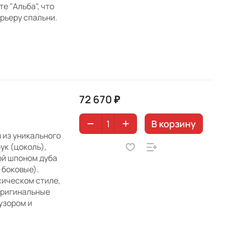
е "Альба", что
рьеру спальни.
72 670 ₽
В корзину
 из уникального
ук (цоколь),
ой шпоном дуба
 боковые).
сическом стиле,
оригинальные
узором и