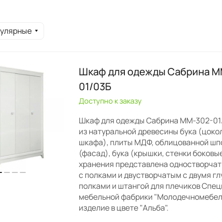
пулярные
Шкаф для одежды Сабрина М
01/03Б
Доступно к заказу
Шкаф для одежды Сабрина ММ-302-01
из натуральной древесины бука (цокол
шкафа), плиты МДФ, облицованной шп
(фасад), бука (крышки, стенки боковы
хранения представлена одностворча
с полками и двустворчатым с двумя г
полками и штангой для плечиков Спе
мебельной фабрики "Молодечномебел
изделие в цвете "Альба".