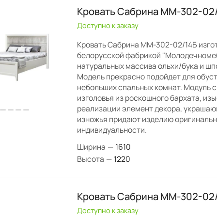
Кровать Сабрина ММ-302-02
Доступно к заказу
Кровать Сабрина ММ-302-02/14Б изго
белорусской фабрикой "Молодечномеб
натуральных массива ольхи/бука и шп
Модель прекрасно подойдет для обус
небольших спальных комнат. Модуль с
изголовья из роскошного бархата, из
реализации элемент декора, украшаю
изножья придают изделию оригинальн
индивидуальности.
Ширина
—
1610
Высота
—
1220
Кровать Сабрина ММ-302-02
Доступно к заказу