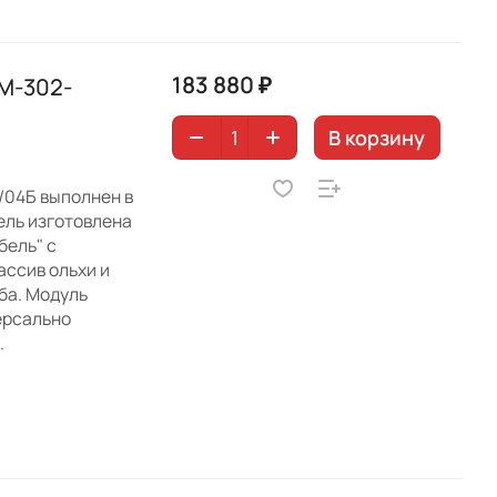
183 880 ₽
М-302-
В корзину
/04Б выполнен в
ель изготовлена
ель" с
ссив ольхи и
уба. Модуль
версально
.