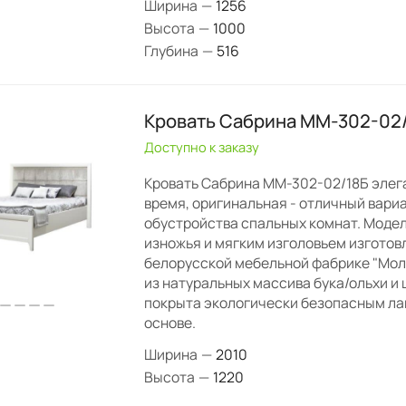
Ширина
—
1256
Высота
—
1000
Глубина
—
516
Кровать Сабрина ММ-302-02
Доступно к заказу
Кровать Сабрина ММ-302-02/18Б элеган
время, оригинальная - отличный вари
обустройства спальных комнат. Модел
изножья и мягким изголовьем изготов
белорусской мебельной фабрике "Мо
из натуральных массива бука/ольхи и 
покрыта экологически безопасным ла
основе.
Ширина
—
2010
Высота
—
1220