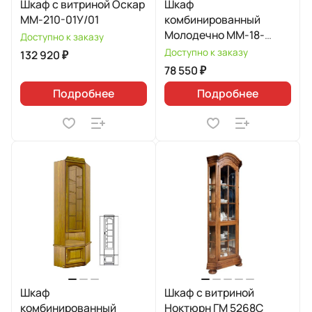
Шкаф с витриной Оскар
Шкаф
ММ-210-01У/01
комбинированный
Молодечно ММ-18-
Доступно к заказу
142/01
Доступно к заказу
132 920 ₽
78 550 ₽
Подробнее
Подробнее
Шкаф
Шкаф с витриной
комбинированный
Ноктюрн ГМ 5268С