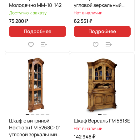
Молодечно ММ-18-142
угловой зеркальный
(правый)
Доступно к заказу
Нет в наличии
75 280 ₽
62 551 ₽
Подробнее
Подробнее
Шкаф с витриной
Шкаф Версаль ГМ 5613Е
Ноктюрн ГМ 5268С-01
Нет в наличии
угловой зеркальный
142 946 ₽