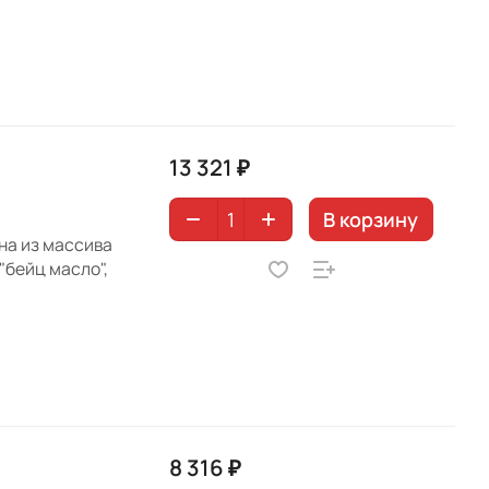
13 321 ₽
В корзину
ена из массива
"бейц масло",
8 316 ₽