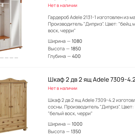
Нет в наличии
Гардероб Adele 2131-1 изготовлен из м
Производитель "Диприз". Цвет: "бейц м
воск, черри"
Ширина
—
1080
Высота
—
1850
Глубина
—
400
Шкаф 2 дв 2 ящ Adele 7309-4.
Нет в наличии
Шкаф 2 дв 2 ящ Adele 7309-4.2 изготов
сосны. Производитель "Диприз". Цвет: 
"белый воск, черри"
Ширина
—
1000
Высота
—
1350