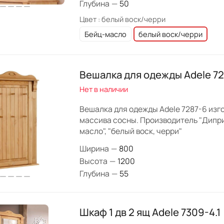
Глубина
—
50
Цвет :
белый воск/черри
Бейц-масло
белый воск/черри
Вешалка для одежды Adele 7
Нет в наличии
Вешалка для одежды Adele 7287-6 изг
массива сосны. Производитель "Диприз
масло", "белый воск, черри"
Ширина
—
800
Высота
—
1200
Глубина
—
55
Шкаф 1 дв 2 ящ Adele 7309-4.1