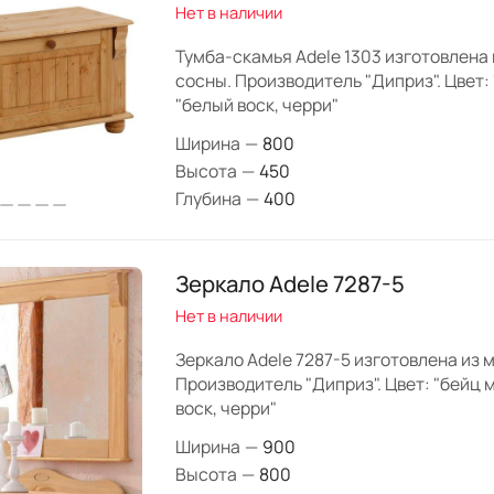
Нет в наличии
Тумба-скамья Adele 1303 изготовлена
сосны. Производитель "Диприз". Цвет: 
"белый воск, черри"
Ширина
—
800
Высота
—
450
Глубина
—
400
Зеркало Adele 7287-5
Нет в наличии
Зеркало Adele 7287-5 изготовлена из 
Производитель "Диприз". Цвет: "бейц м
воск, черри"
Ширина
—
900
Высота
—
800