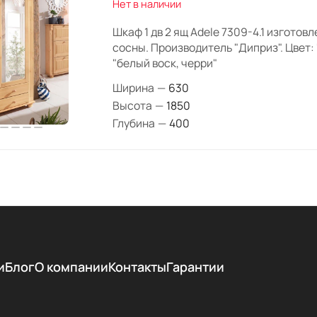
Нет в наличии
Шкаф 1 дв 2 ящ Adele 7309-4.1 изготов
сосны. Производитель "Диприз". Цвет: 
"белый воск, черри"
Ширина
—
630
Высота
—
1850
Глубина
—
400
и
Блог
О компании
Контакты
Гарантии