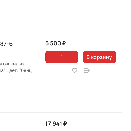
5 500 ₽
287-6
В корзину
отовлена из
". Цвет: "бейц
17 941 ₽