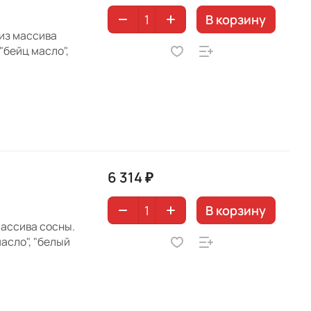
В корзину
 из массива
"бейц масло",
6 314 ₽
В корзину
массива сосны.
асло", "белый