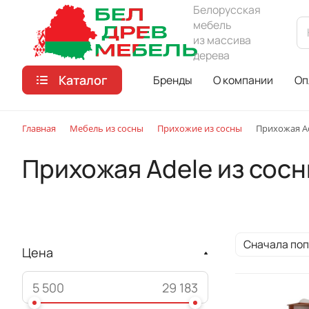
Белорусская
мебель
из массива
дерева
Каталог
Бренды
О компании
Оп
Главная
Мебель из сосны
Прихожие из сосны
Прихожая Ad
Прихожая Adele из сос
Сначала по
Цена