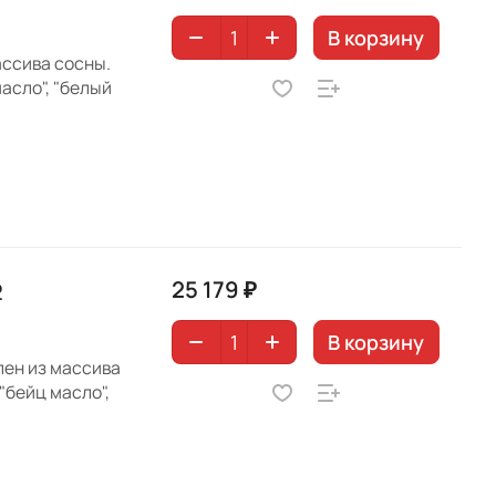
В корзину
ассива сосны.
асло", "белый
25 179 ₽
2
В корзину
лен из массива
"бейц масло",