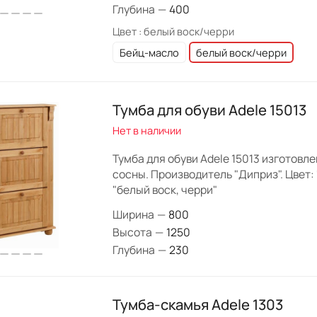
Глубина
—
400
Цвет :
белый воск/черри
Бейц-масло
белый воск/черри
Тумба для обуви Adele 15013
Нет в наличии
Тумба для обуви Adele 15013 изготовл
сосны. Производитель "Диприз". Цвет: 
"белый воск, черри"
Ширина
—
800
Высота
—
1250
Глубина
—
230
Тумба-скамья Adele 1303