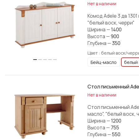
Нет в наличии
Комод Adele 3 дв 130
"белый воск, черри"
Ширина
—
1400
Высота
—
900
Глубина
—
350
Цвет :
белый воск/черр
Бейц-масло
белый 
Стол письменный Ade
Нет в наличии
Стол письменный Adel
масло", "белый воск, 
Ширина
—
1200
Высота
—
755
Глубина
—
550