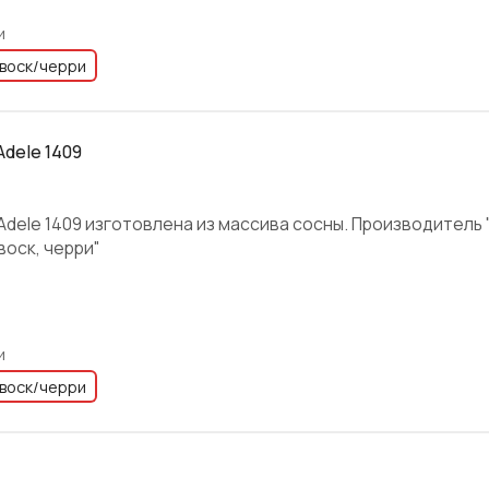
и
воск/черри
Adele 1409
dele 1409 изготовлена из массива сосны. Производитель "
воск, черри"
и
воск/черри