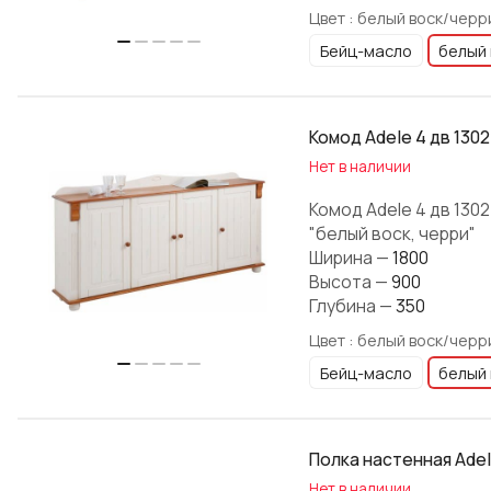
Цвет :
белый воск/черр
Бейц-масло
белый 
Комод Adele 4 дв 1302
Нет в наличии
Комод Adele 4 дв 130
"белый воск, черри"
Ширина
—
1800
Высота
—
900
Глубина
—
350
Цвет :
белый воск/черр
Бейц-масло
белый 
Полка настенная Adel
Нет в наличии