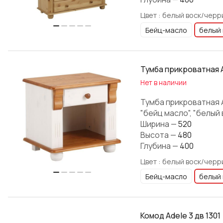
Цвет :
белый воск/черр
Бейц-масло
белый 
Тумба прикроватная 
Нет в наличии
Тумба прикроватная A
"бейц масло", "белый 
Ширина
—
520
Высота
—
480
Глубина
—
400
Цвет :
белый воск/черр
Бейц-масло
белый 
Комод Adele 3 дв 1301