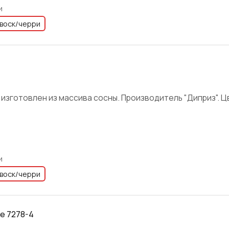
и
воск/черри
2 изготовлен из массива сосны. Производитель "Диприз". Цв
и
воск/черри
e 7278-4