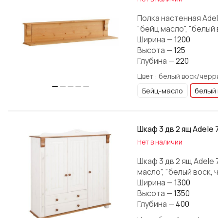
Полка настенная Adel
"бейц масло", "белый 
Ширина
—
1200
Высота
—
125
Глубина
—
220
Цвет :
белый воск/черр
Бейц-масло
белый 
Шкаф 3 дв 2 ящ Adele 
Нет в наличии
Шкаф 3 дв 2 ящ Adele
масло", "белый воск, 
Ширина
—
1300
Высота
—
1350
Глубина
—
400