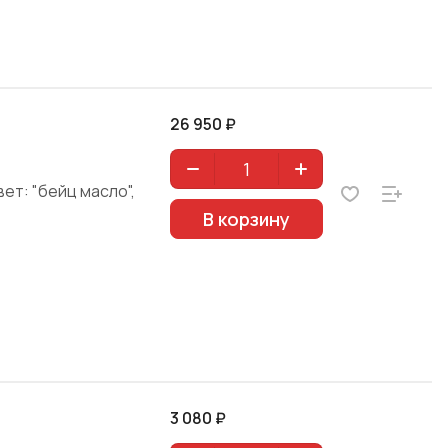
26 950 ₽
ет: "бейц масло",
В корзину
3 080 ₽