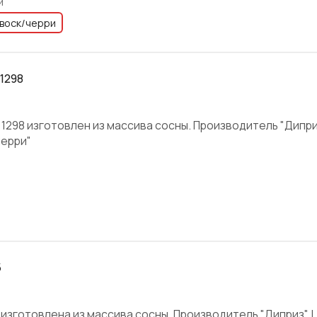
и
воск/черри
 1298
щ 1298 изготовлен из массива сосны. Производитель "Дипри
черри"
5
 изготовлена из массива сосны. Производитель "Диприз". 