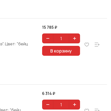
15 785 ₽
з". Цвет: "бейц
В корзину
6 314 ₽
Цвет: "бейц