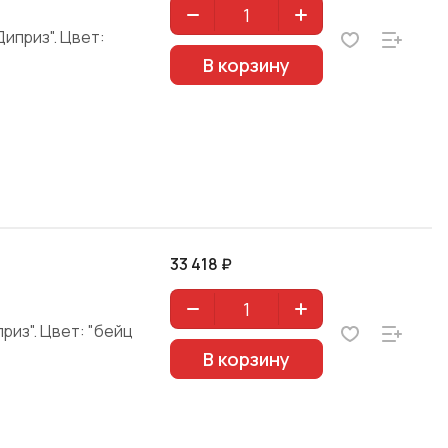
иприз". Цвет:
В корзину
33 418 ₽
риз". Цвет: "бейц
В корзину