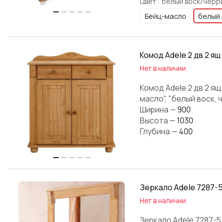
Цвет :
белый воск/черр
Бейц-масло
белый 
Комод Adele 2 дв 2 ящ
Нет в наличии
Комод Adele 2 дв 2 я
масло", "белый воск, 
Ширина
—
900
Высота
—
1030
Глубина
—
400
Зеркало Adele 7287-
Нет в наличии
Зеркало Adele 7287-5