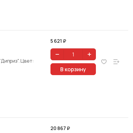
5 621 ₽
Диприз". Цвет:
В корзину
20 867 ₽