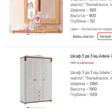
масло", "белый воск, 
Ширина
—
900
Высота
—
800
Глубина
—
50
Цвет :
белый воск/черр
Бейц-масло
белый 
Шкаф 3 дв 3 ящ Adele 
Нет в наличии
Шкаф 3 дв 3 ящ Adele
масло", "белый воск, 
Ширина
—
1260
Высота
—
1910
Глубина
—
533