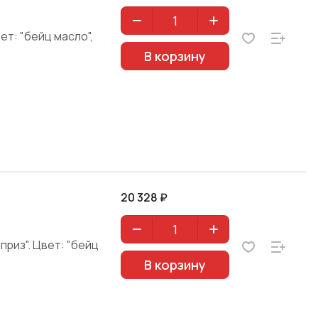
ет: "бейц масло",
В корзину
20 328 ₽
риз". Цвет: "бейц
В корзину